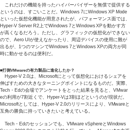
これだけの機能を持ったハイパーバイザーを無償で提供する
というのは、すごいことだ。Windows 7にWindows XP Mode
といった仮想化機能が用意されたが、パフォーマンス面では、
Hyper-V Server R2上でWindows 7とWindows XPを動かす方
が高くなるだろう。ただし、グラフィックの仮想化ができない
ので、Aero UIが使えなかったり、周辺デバイスの使用に難が
出るが、1つのマシンでWindows 7とWindows XPの両方が同
時に動かせるのは便利だ。
■
打倒VMwareの有力製品に進化したか？
Hyper-V 2.0は、Microsoftにとって仮想化におけるシェアを
伸ばすための大きなターニングポイントになるものだ。実際、
Tech・Edの会場でアンケートをとった結果を見ると、VMwar
eの利用が7割近くで、Hyper-Vは3割ほどというのが現状だ。
Microsoftとしては、Hyper-V 2.0のリリースにより、VMwareと
互角の勝負に持っていきたいと考えている。
Tech・Edのセッションでも、VMware vSphereとWindows