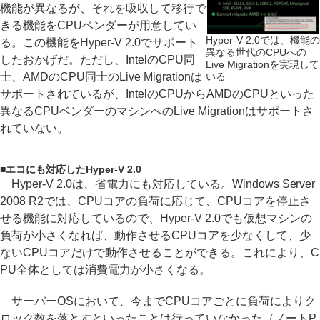
機能が異なるが、それを吸収して移行で
きる機能をCPUベンダーが用意してい
Hyper-V 2.0では、機能の
る。この機能をHyper-V 2.0でサポート
異なる世代のCPUへの
したおかげだ。ただし、IntelのCPU同
Live Migrationを実現して
士、AMDのCPU同士のLive Migrationは
いる
サポートされているが、IntelのCPUからAMDのCPUといった
異なるCPUベンダーのマシンへのLive Migrationはサポートさ
れていない。
■
エコにも対応したHyper-V 2.0
Hyper-V 2.0は、省電力にも対応している。Windows Server
2008 R2では、CPUコアの負荷に応じて、CPUコアを停止さ
せる機能に対応しているので、Hyper-V 2.0でも仮想マシンの
負荷が小さくなれば、動作させるCPUコアを少なくして、少
ないCPUコアだけで動作させることができる。これにより、C
PU全体としては消費電力が小さくなる。
サーバーOSにおいて、今までCPUコアごとに負荷によりク
ロック数を落とすといったことは行っていなかった（ノートP