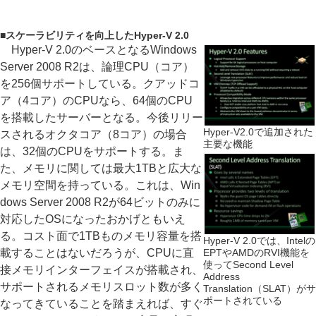
■
スケーラビリティを向上したHyper-V 2.0
Hyper-V 2.0のベースとなるWindows
Server 2008 R2は、論理CPU（コア）
を256個サポートしている。クアッドコ
ア（4コア）のCPUなら、64個のCPU
を搭載したサーバーとなる。今後リリー
Hyper-V2.0で追加された
スされるオクタコア（8コア）の場合
主要な機能
は、32個のCPUをサポートする。ま
た、メモリに関しては最大1TBと広大な
メモリ空間を持っている。これは、Win
dows Server 2008 R2が64ビットのみに
対応したOSになったおかげともいえ
る。コスト面で1TBものメモリ容量を搭
Hyper-V 2.0では、Intelの
載することはないだろうが、CPUに直
EPTやAMDのRVI機能を
使ってSecond Level
接メモリインターフェイスが搭載され、
Address
サポートされるメモリスロット数が多く
Translation（SLAT）がサ
ポートされている
なってきていることを踏まえれば、すぐ