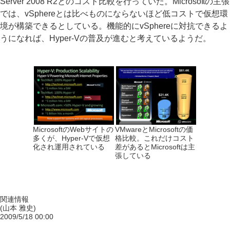
Server 2008 R2とのコスト比較を行っていた。Microsoftの主張
では、vSphereとは比べものにならないほど低コストで仮想環
境が構築できるとしている。機能的にvSphereに対抗できるよ
うになれば、Hyper-Vの普及が進むと考えているようだ。
MicrosoftのWebサイトの
VMwareとMicrosoftの価
多くが、Hyper-Vで仮想
格比較。これだけコスト
化され運用されている
差があるとMicrosoftは主
張している
関連情報
(山本 雅史)
2009/5/18 00:00