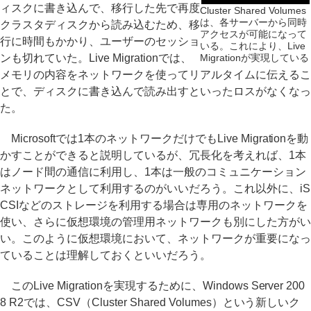
ィスクに書き込んで、移行した先で再度
Cluster Shared Volumes
は、各サーバーから同時
クラスタディスクから読み込むため、移
アクセスが可能になって
行に時間もかかり、ユーザーのセッショ
いる。これにより、Live
ンも切れていた。Live Migrationでは、
Migrationが実現している
メモリの内容をネットワークを使ってリアルタイムに伝えるこ
とで、ディスクに書き込んで読み出すといったロスがなくなっ
た。
Microsoftでは1本のネットワークだけでもLive Migrationを動
かすことができると説明しているが、冗長化を考えれば、1本
はノード間の通信に利用し、1本は一般のコミュニケーション
ネットワークとして利用するのがいいだろう。これ以外に、iS
CSIなどのストレージを利用する場合は専用のネットワークを
使い、さらに仮想環境の管理用ネットワークも別にした方がい
い。このように仮想環境において、ネットワークが重要になっ
ていることは理解しておくといいだろう。
このLive Migrationを実現するために、Windows Server 200
8 R2では、CSV（Cluster Shared Volumes）という新しいク