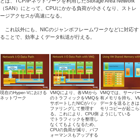
とは、TCP/IPネットワークを利用したStorage Area Network
（SAN）にとって、CPUにかかる負荷が小さくなり、ストレ
ージアクセスが高速になる。
これ以外にも、NICのジャンボフレームワークなどに対応す
ることで、効率よくデータ転送が行える。
現在のHyper-Vにおける
VMQにより、各VMから
VMQでは、サーバ
ネットワーク
のトラフィックをVMQを
有メモリを持ち、V
サポートしたNICがバッ
データを送るときは
ファリングして整理す
モリコピーが起こら
る。これにより、CPU側
ようにしている
でトラフィックを整理し
なくてもよくなるため、
CPUの負荷が減り、パフ
ォーマンスもアップする