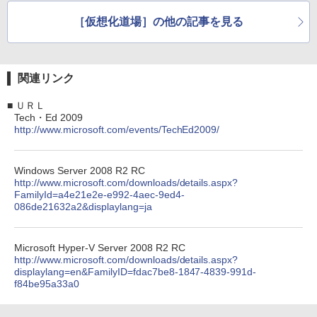
［仮想化道場］の他の記事を見る
関連リンク
■
ＵＲＬ
Tech・Ed 2009
http://www.microsoft.com/events/TechEd2009/
Windows Server 2008 R2 RC
http://www.microsoft.com/downloads/details.aspx?
FamilyId=a4e21e2e-e992-4aec-9ed4-
086de21632a2&displaylang=ja
Microsoft Hyper-V Server 2008 R2 RC
http://www.microsoft.com/downloads/details.aspx?
displaylang=en&FamilyID=fdac7be8-1847-4839-991d-
f84be95a33a0