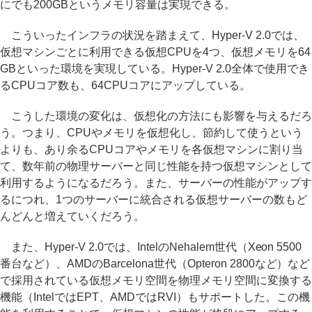
にでも200GBというメモリ容量は実現できる。
こういったインフラの状況を踏まえて、Hyper-V 2.0では、
仮想マシンごとに利用できる仮想CPUを4つ、仮想メモリを64
GBといった環境を実現している。Hyper-V 2.0全体で使用でき
るCPUコア数も、64CPUコアにアップしている。
こうした環境の変化は、仮想化の方法にも影響を与えるだろ
う。つまり、CPUやメモリを仮想化し、節約して使うという
よりも、あり余るCPUコアやメモリを各仮想マシンに割り当
て、数年前の物理サーバーと同じ性能を持つ仮想マシンとして
利用するようになるだろう。また、サーバーの性能がアップす
るにつれ、1つのサーバーに統合される仮想サーバーの数もど
んどんと増えていくだろう。
また、Hyper-V 2.0では、IntelのNehalem世代（Xeon 5500
番台など）、AMDのBarcelona世代（Opteron 2800など）など
で採用されている仮想メモリ空間を物理メモリ空間に変換する
機能（IntelではEPT、AMDではRVI）もサポートした。この機