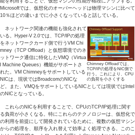
能を利用することで、仮想マシンの性能が格段にアップする。
Microsoftでは、仮想化のオーバーヘッドは物理マシンに比べて
10％ほどの違いまでに小さくなっていると話している。
ネットワーク関連の機能も強化されて
いる。Hyper-V 2.0では、TCP/IPの処理
をネットワークカード側で行うVM Chi
mney（TCP Offload）と仮想環境でのネ
ットワーク通信に特化したVMQ（Virtua
Chimney Offloadでは、
l Machine Queues）機能がサポートさ
TCP/IPの処理をNIC側で
れた。VM Chimneyをサポートしている
行う。これにより、CPU
NICは、現状ではBroadcomのNICな
の負荷を小さくする
ど。また、VMQをサポートしているNICとしては現状ではIntel
のNICとなっている。
これらのNICを利用することで、CPUのTCP/IP処理に関す
る負荷が小さくなる。特にこれらのテクノロジーは、仮想化で
の利用を前提にして開発されているために、複数の仮想マシン
からの処理を、順序を入れ替えて効率よく処理できる。このこ