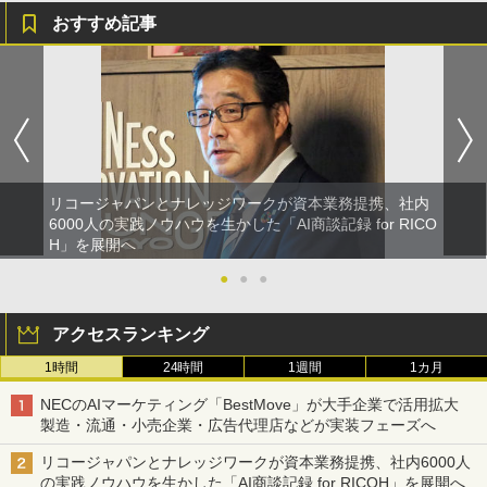
おすすめ記事
リコージャパンとナレッジワークが資本業務提携、社内
6000人の実践ノウハウを生かした「AI商談記録 for RICO
H」を展開へ
●
●
●
アクセスランキング
1時間
24時間
1週間
1カ月
NECのAIマーケティング「BestMove」が大手企業で活用拡大
製造・流通・小売企業・広告代理店などが実装フェーズへ
リコージャパンとナレッジワークが資本業務提携、社内6000人
の実践ノウハウを生かした「AI商談記録 for RICOH」を展開へ