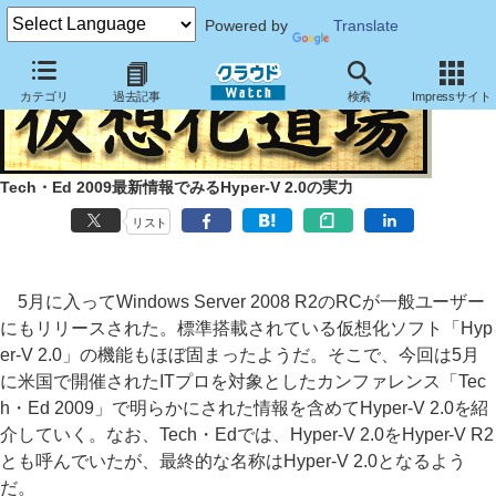
Powered by
Translate
カテゴリ
過去記事
検索
Impressサイト
Tech・Ed 2009最新情報でみるHyper-V 2.0の実力
リスト
5月に入ってWindows Server 2008 R2のRCが一般ユーザー
にもリリースされた。標準搭載されている仮想化ソフト「Hyp
er-V 2.0」の機能もほぼ固まったようだ。そこで、今回は5月
に米国で開催されたITプロを対象としたカンファレンス「Tec
h・Ed 2009」で明らかにされた情報を含めてHyper-V 2.0を紹
介していく。なお、Tech・Edでは、Hyper-V 2.0をHyper-V R2
とも呼んでいたが、最終的な名称はHyper-V 2.0となるよう
だ。