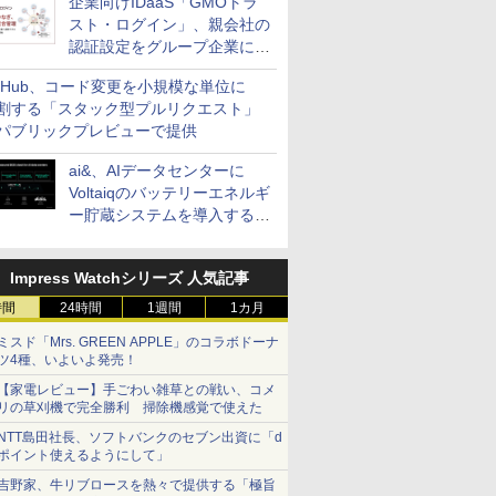
企業向けIDaaS「GMOトラ
スト・ログイン」、親会社の
認証設定をグループ企業に展
開できる新機能を提供
itHub、コード変更を小規模な単位に
割する「スタック型プルリクエスト」
パブリックプレビューで提供
ai&、AIデータセンターに
Voltaiqのバッテリーエネルギ
ー貯蔵システムを導入する計
画を発表
Impress Watchシリーズ 人気記事
時間
24時間
1週間
1カ月
ミスド「Mrs. GREEN APPLE」のコラボドーナ
ツ4種、いよいよ発売！
【家電レビュー】手ごわい雑草との戦い、コメ
リの草刈機で完全勝利 掃除機感覚で使えた
NTT島田社長、ソフトバンクのセブン出資に「d
ポイント使えるようにして」
吉野家、牛リブロースを熱々で提供する「極旨