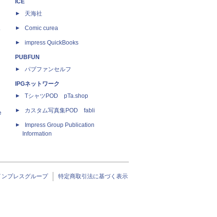
ICE
天海社
ス
Comic curea
impress QuickBooks
PUBFUN
パブファンセルフ
IPGネットワーク
TシャツPOD pTa.shop
カスタム写真集POD fabli
e
Impress Group Publication
Information
インプレスグループ
特定商取引法に基づく表示