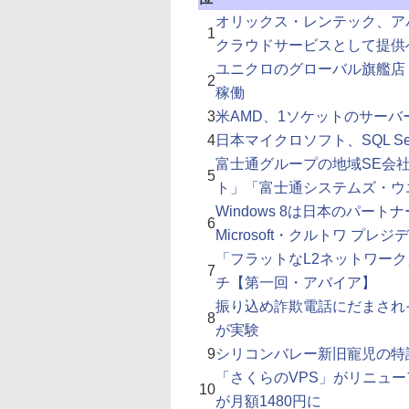
オリックス・レンテック、ア
1
クラウドサービスとして提供
ユニクロのグローバル旗艦店
2
稼働
3
米AMD、1ソケットのサーバー向
4
日本マイクロソフト、SQL Ser
富士通グループの地域SE会
5
ト」「富士通システムズ・ウ
Windows 8は日本のパー
6
Microsoft・クルトワ プレジ
「フラットなL2ネットワー
7
チ【第一回・アバイア】
振り込め詐欺電話にだまされ
8
が実験
9
シリコンバレー新旧寵児の特許戦争
「さくらのVPS」がリニュー
10
が月額1480円に