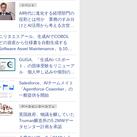
ダッシュボード画面を搭載
イベント
AI時代に進化する経理部門の
役割とは何か 業務のすみ分
けとAI活用から考える次世代
ファイナンス戦略
ニリタエスアール、生成AIでCOBOL
どの資産から仕様書を自動生成する
oftware Asset Maintenance」を10月
発売
GUGA、「生成AIパスポー
ト」の団体受験をリニューア
ル 個人申し込みや個別の支
払いなどに対応
Salesforce、AIチームメイト
「Agentforce Coworker」の
一般提供を開始
データセンターカフェ
英国政府、物議を醸していた
Truman醸造所の5.2MWデー
タセンター計画を承認