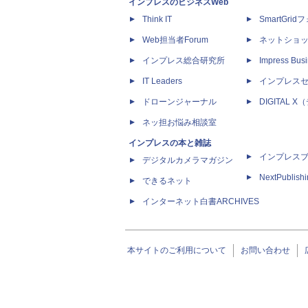
インプレスのビジネスWeb
Think IT
SmartGri
Web担当者Forum
ネットショ
インプレス総合研究所
Impress Busi
IT Leaders
インプレス
ドローンジャーナル
DIGITAL
ネッ担お悩み相談室
インプレスの本と雑誌
インプレス
デジタルカメラマガジン
NextPublish
できるネット
インターネット白書ARCHIVES
本サイトのご利用について
お問い合わせ