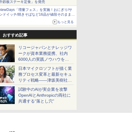
牛鉄板ステーキ定食」を発売
NewDays「増量フェス」を実施！おにぎり/サ
ンドイッチ/焼きそばなど16品が値段そのままで
ボリュームアップ
もっと見る
おすすめ記事
リコージャパンとナレッジワ
ークが資本業務提携、社内
6000人の実践ノウハウを生
かした「AI商談記録 for
日本マイクロソフトが描く業
RICOH」を展開へ
務プロセス変革と最新セキュ
リティ戦略――津坂美樹社長
が2027年度戦略を説明
試験中のAIが実企業を攻撃
OpenAIとAnthropicの両社に
共通する“落とし穴”