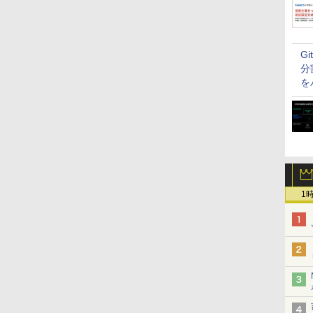
G
分
を
1