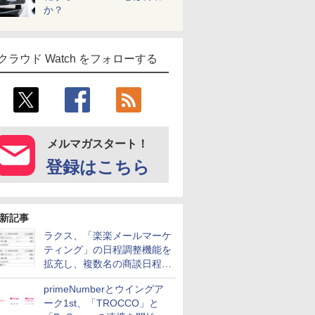
か？
クラウド Watch をフォローする
メルマガスタート！
登録はこちら
新記事
ラクス、「楽楽メールマーケ
ティング」の日程調整機能を
拡充し、複数名の商談日程調
整を効率化
primeNumberとウイングア
ーク1st、「TROCCO」と