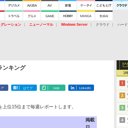
イグレーション
ニューノーマル
Windows Server
クラウド
ハード
トピック
ストレージ（HW）
オープンソース
SaaS
標的型
ント
ランキング
1
ェア
はてブ
note
LinkedIn
を上位15位まで毎週レポートします。
掲載
日