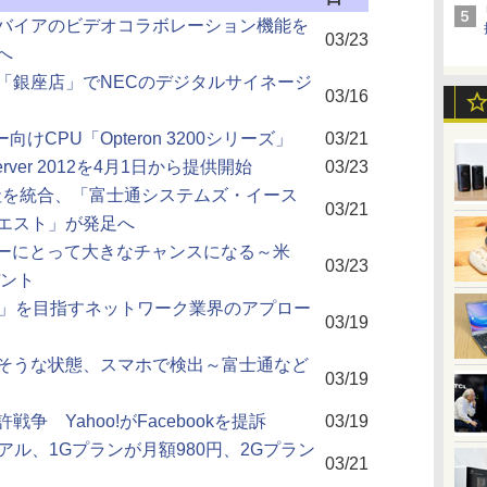
バイアのビデオコラボレーション機能を
03/23
へ
「銀座店」でNECのデジタルサイネージ
03/16
けCPU「Opteron 3200シリーズ」
03/21
ver 2012を4月1日から提供開始
03/23
社を統合、「富士通システムズ・イース
03/21
エスト」が発足へ
トナーにとって大きなチャンスになる～米
03/23
デント
ク」を目指すネットワーク業界のアプロー
03/19
そうな状態、スマホで検出～富士通など
03/19
 Yahoo!がFacebookを提訴
03/19
アル、1Gプランが月額980円、2Gプラン
03/21