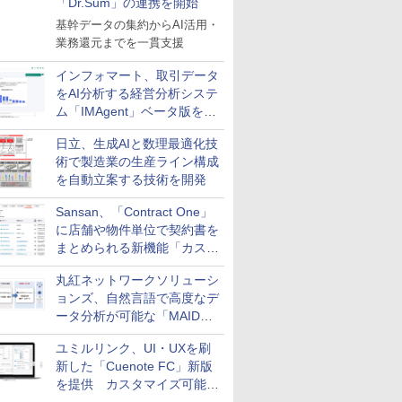
「Dr.Sum」の連携を開始
基幹データの集約からAI活用・
業務還元までを一貫支援
インフォマート、取引データ
をAI分析する経営分析システ
ム「IMAgent」ベータ版を提
供
日立、生成AIと数理最適化技
術で製造業の生産ライン構成
を自動立案する技術を開発
Sansan、「Contract One」
に店舗や物件単位で契約書を
まとめられる新機能「カスタ
ム契約ツリー」を追加
丸紅ネットワークソリューシ
ョンズ、自然言語で高度なデ
ータ分析が可能な「MAIDOA
AI ASSIST」を9月より提供
ユミルリンク、UI・UXを刷
新した「Cuenote FC」新版
を提供 カスタマイズ可能な