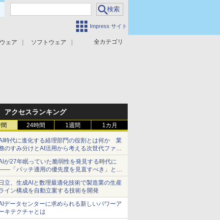
Impress サイト
全カテゴリ
ウェア
ソフトウェア
攻撃対策
マルウェア対策
アクセスランキング
時間
24時間
1週間
1カ月
AI時代に進化する経理部門の役割とは何か 業
務のすみ分けとAI活用から考える次世代ファイ
ナンス戦略
AIが27年眠っていた脆弱性を発見する時代に
――「パッチ適用の優先度を見直すべき」とセ
キュリティ専門家
日立、生成AIと数理最適化技術で製造業の生産
ライン構成を自動立案する技術を開発
AIデータセンターに求められる新しいパワーア
ーキテクチャとは