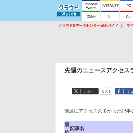
クラウド&データセンター完全ガイド
マ
サービス
セキュリティ
ネットワーク
スイッチ
ルータ
導入事例
イベ
先週のニュースアクセス
ポスト
リスト
シ
前週にアクセスの多かった記事
順
記事名
位