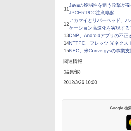
Javaの脆弱性を狙う攻撃が
11
JPCERT/CC注意喚起
アカマイとリバーベッド、ハ
12
ケーション高速化を実現する
13
DNP、Androidアプリの
14
NTTPC、フレッツ 光ネク
15
NEC、米Convergysの事
関連情報
(編集部)
2012/3/26 10:00
Google