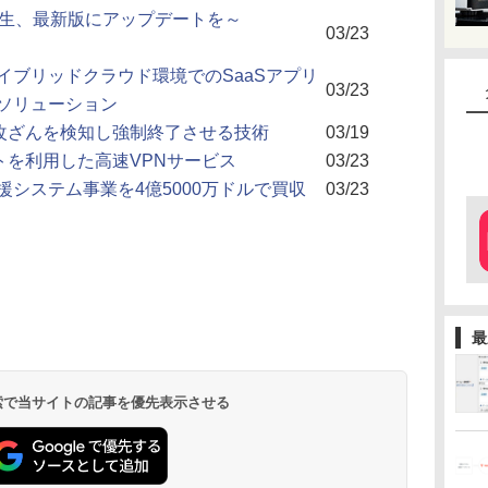
発生、最新版にアップデートを～
03/23
イブリッドクラウド環境でのSaaSアプリ
03/23
ソリューション
不正改ざんを検知し強制終了させる技術
03/19
ストを利用した高速VPNサービス
03/23
業支援システム事業を4億5000万ドルで買収
03/23
最
 検索で当サイトの記事を優先表示させる