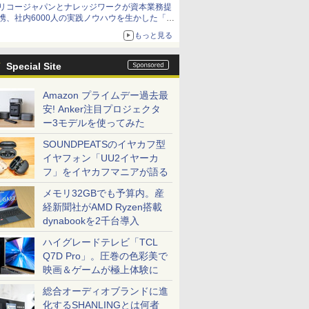
リコージャパンとナレッジワークが資本業務提
携、社内6000人の実践ノウハウを生かした「AI
商談記録 for RICOH」を展開へ
もっと見る
Special Site
Amazon プライムデー過去最
安! Anker注目プロジェクタ
ー3モデルを使ってみた
SOUNDPEATSのイヤカフ型
イヤフォン「UU2イヤーカ
フ」をイヤカフマニアが語る
メモリ32GBでも予算内。産
経新聞社がAMD Ryzen搭載
dynabookを2千台導入
ハイグレードテレビ「TCL
Q7D Pro」。圧巻の色彩美で
映画＆ゲームが極上体験に
総合オーディオブランドに進
化するSHANLINGとは何者