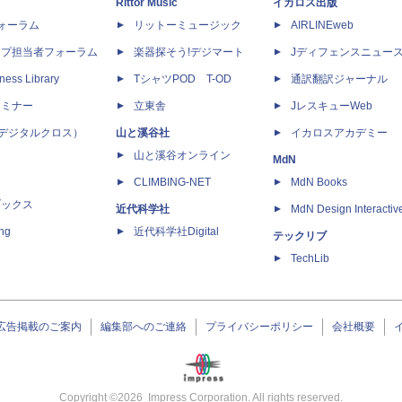
Rittor Music
イカロス出版
dフォーラム
リットーミュージック
AIRLINEweb
ップ担当者フォーラム
楽器探そう!デジマート
Jディフェンスニュー
ness Library
TシャツPOD T-OD
通訳翻訳ジャーナル
セミナー
立東舎
JレスキューWeb
 X（デジタルクロス）
山と溪谷社
イカロスアカデミー
山と溪谷オンライン
MdN
CLIMBING-NET
MdN Books
ブックス
近代科学社
MdN Design Interactiv
ing
近代科学社Digital
テックリブ
TechLib
広告掲載のご案内
編集部へのご連絡
プライバシーポリシー
会社概要
Copyright ©
2026
Impress Corporation. All rights reserved.