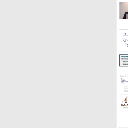
ユ
な
「S
に