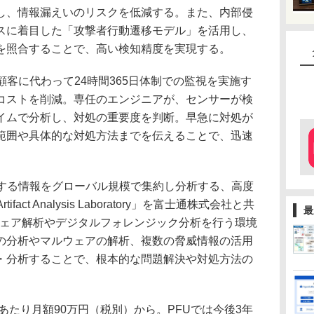
し、情報漏えいのリスクを低減する。また、内部侵
スに着目した「攻撃者行動遷移モデル」を活用し、
を照合することで、高い検知精度を実現する。
客に代わって24時間365日体制での監視を実施す
コストを削減。専任のエンジニアが、センサーが検
イムで分析し、対処の重要度を判断。早急に対処が
範囲や具体的な対処方法までを伝えることで、迅速
する情報をグローバル規模で集約し分析する、高度
rtifact Analysis Laboratory」を富士通株式会社と共
最
ルウェア解析やデジタルフォレンジック分析を行う環境
の分析やマルウェアの解析、複数の脅威情報の活用
・分析することで、根本的な問題解決や対処方法の
あたり月額90万円（税別）から。PFUでは今後3年