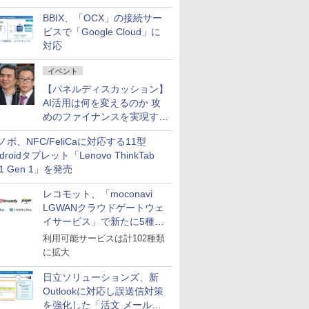
企業・広告代理店などが実装
BBIX、「OCX」の接続サー
フェーズへ
ビスで「Google Cloud」に
対応
イベント
【パネルディスカッション】
AI活用は何を変えるのか 攻
めのファイナンスを実現する
業務設計とマインドセット変
ノボ、NFC/FeliCaに対応する11型
革
droidタブレット「Lenovo ThinkTab
11 Gen 1」を発売
レコモット、「moconavi
LGWANクラウドゲートウェ
イサービス」で新たに5種類
のサービスと連携開始
利用可能サービスは計102種類
に拡大
日立ソリューションズ、新
Outlookに対応し誤送信対策
を強化した「活文 メール誤