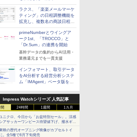
送信防止アドインサービス」
ラクス、「楽楽メールマーケ
を提供
ティング」の日程調整機能を
拡充し、複数名の商談日程調
整を効率化
primeNumberとウイングア
ーク1st、「TROCCO」と
「Dr.Sum」の連携を開始
基幹データの集約からAI活用・
業務還元までを一貫支援
インフォマート、取引データ
をAI分析する経営分析システ
ム「IMAgent」ベータ版を提
供
Impress Watchシリーズ 人気記事
時間
24時間
1週間
1カ月
ユニクロ、今日から「お盆特別セール」。涼感
シアサッカーワンピース待望値下げ、撥水ギア
ショーツは1990円に
東映の歴代オープニング映像がカプセルトイ
に。全5種で8月下旬発売