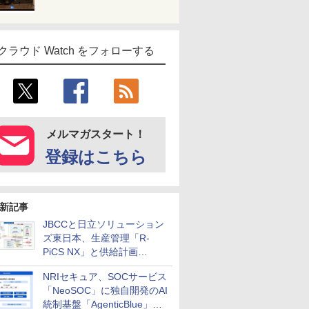
クラウド Watch をフォローする
メルマガスタート！
登録はこちら
新記事
JBCCと日立ソリューション
ズ東日本、生産管理「R-
PiCS NX」と供給計画
「scSQUARE ISP」の連携サ
NRIセキュア、SOCサービス
ービスを提供開始
「NeoSOC」に独自開発のAI
統制基盤「AgenticBlue」を