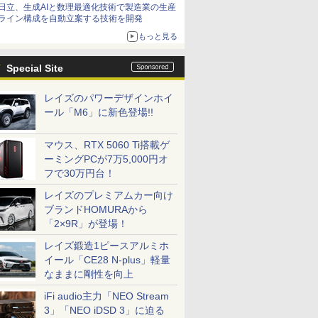
日立、生成AIと数理最適化技術で製造業の生産
ライン構成を自動立案する技術を開発
もっと見る
Special Site
レイズのパワーデザインホイ
ール「M6」に新色登場!!
マウス、RTX 5060 Ti搭載ゲ
ーミングPCが7万5,000円オ
フで30万円台！
レイズのプレミアムカー向け
ブランドHOMURAから
「2×9R」が登場！
レイズ鍛造1ピースアルミホ
イール「CE28 N-plus」軽量
なままに剛性を向上
iFi audio主力「NEO Stream
3」「NEO iDSD 3」に迫る