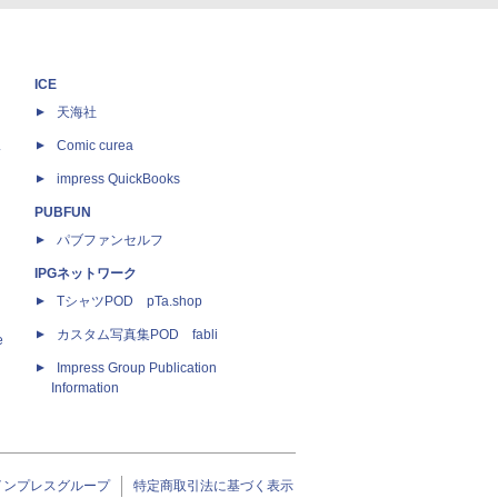
ICE
天海社
ス
Comic curea
impress QuickBooks
PUBFUN
パブファンセルフ
IPGネットワーク
TシャツPOD pTa.shop
カスタム写真集POD fabli
e
Impress Group Publication
Information
インプレスグループ
特定商取引法に基づく表示