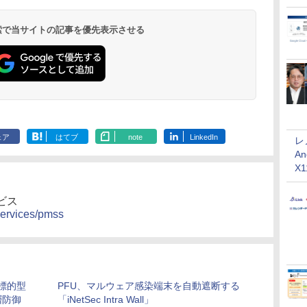
 検索で当サイトの記事を優先表示させる
ェア
はてブ
note
LinkedIn
レ
An
X
ビス
/services/pmss
、標的型
PFU、マルウェア感染端末を自動遮断する
層防御
「iNetSec Intra Wall」