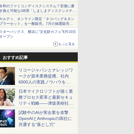
令和のファミコンディスクシステム？安価に書
き換え可能なGB用「しましまディスクシステ
ム」
カルディ、オンライン限定「ネコバッグ＆タン
ブラーセット」を一般販売。7月の抽選販売の
当選無効分
スターバックス、横浜に“文化財カフェ”8月10日
オープン
もっと見る
おすすめ記事
リコージャパンとナレッジワ
ークが資本業務提携、社内
6000人の実践ノウハウを生
かした「AI商談記録 for
日本マイクロソフトが描く業
RICOH」を展開へ
務プロセス変革と最新セキュ
リティ戦略――津坂美樹社長
が2027年度戦略を説明
試験中のAIが実企業を攻撃
OpenAIとAnthropicの両社に
共通する“落とし穴”