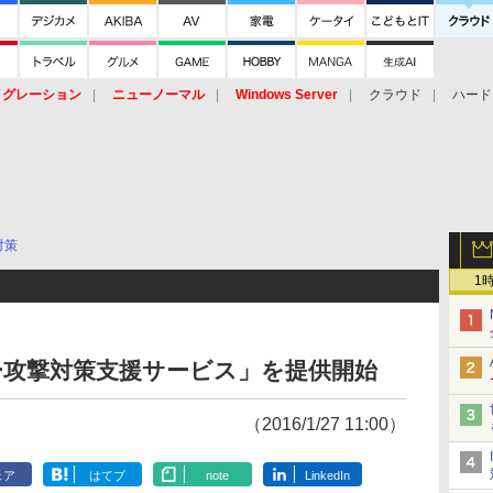
イグレーション
ニューノーマル
Windows Server
クラウド
ハード
トピック
ストレージ（HW）
オープンソース
SaaS
標的型
ント
対策
1
ー攻撃対策支援サービス」を提供開始
（2016/1/27 11:00）
ェア
はてブ
note
LinkedIn