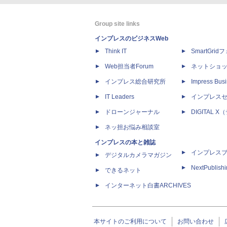
Group site links
インプレスのビジネスWeb
Think IT
SmartGri
Web担当者Forum
ネットショ
インプレス総合研究所
Impress Busi
IT Leaders
インプレス
ドローンジャーナル
DIGITAL
ネッ担お悩み相談室
インプレスの本と雑誌
インプレス
デジタルカメラマガジン
NextPublish
できるネット
インターネット白書ARCHIVES
本サイトのご利用について
お問い合わせ