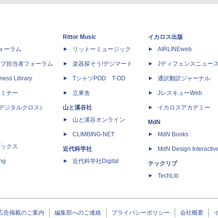
Rittor Music
イカロス出版
dフォーラム
リットーミュージック
AIRLINEweb
ップ担当者フォーラム
楽器探そう!デジマート
Jディフェンスニュー
ness Library
TシャツPOD T-OD
通訳翻訳ジャーナル
セミナー
立東舎
JレスキューWeb
 X（デジタルクロス）
山と溪谷社
イカロスアカデミー
山と溪谷オンライン
MdN
CLIMBING-NET
MdN Books
ブックス
近代科学社
MdN Design Interactiv
ing
近代科学社Digital
テックリブ
TechLib
広告掲載のご案内
編集部へのご連絡
プライバシーポリシー
会社概要