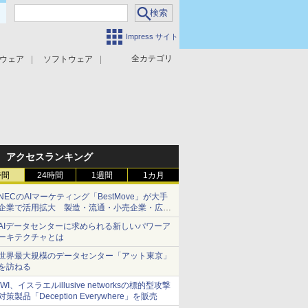
Impress サイト
全カテゴリ
ウェア
ソフトウェア
攻撃対策
マルウェア対策
アクセスランキング
時間
24時間
1週間
1カ月
NECのAIマーケティング「BestMove」が大手
企業で活用拡大 製造・流通・小売企業・広告
代理店などが実装フェーズへ
AIデータセンターに求められる新しいパワーア
ーキテクチャとは
世界最大規模のデータセンター「アット東京」
を訪ねる
IWI、イスラエルillusive networksの標的型攻撃
対策製品「Deception Everywhere」を販売