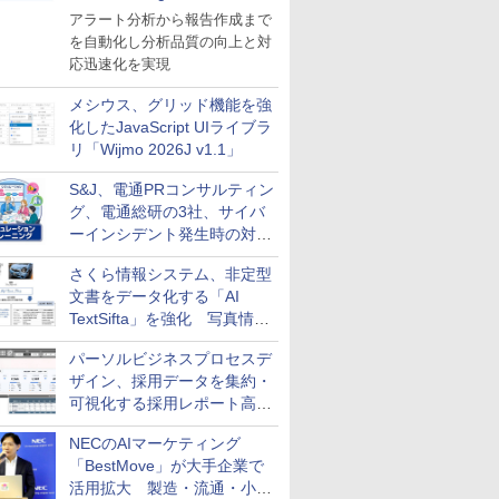
導入
アラート分析から報告作成まで
を自動化し分析品質の向上と対
応迅速化を実現
メシウス、グリッド機能を強
化したJavaScript UIライブラ
リ「Wijmo 2026J v1.1」
S&J、電通PRコンサルティン
グ、電通総研の3社、サイバ
ーインシデント発生時の対応
と危機管理広報を一体的に訓
さくら情報システム、非定型
練するプログラムを提供
文書をデータ化する「AI
TextSifta」を強化 写真情報
のデータ化などに対応
パーソルビジネスプロセスデ
ザイン、採用データを集約・
可視化する採用レポート高速
化サービスを提供
NECのAIマーケティング
「BestMove」が大手企業で
活用拡大 製造・流通・小売