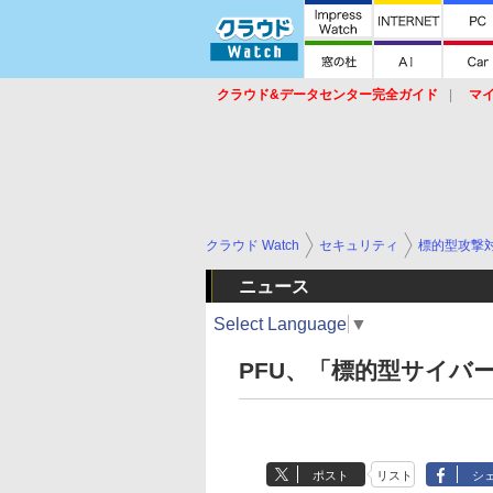
クラウド&データセンター完全ガイド
マ
サービス
セキュリティ
ネットワーク
スイッチ
ルータ
導入事例
イベ
クラウド Watch
セキュリティ
標的型攻撃
ニュース
Select Language
▼
PFU、「標的型サイバ
ポスト
リスト
シ