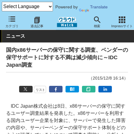
Powered by
Translate
クラウド Watch
トピック
調査・予測
カテゴリ
過去記事
検索
Impressサイト
ニュース
国内x86サーバーの保守に関する調査、ベンダーの
保守サポートに対する不満は減少傾向に～IDC
Japan調査
（2015/12/8 16:14）
リスト
IDC Japan株式会社は8日、x86サーバーの保守に関す
るユーザー調査結果を発表した。x86サーバーを利用す
る国内ユーザー企業を対象に、サーバーで発生した障害
の内容や、サーバーベンダーの保守サポート体制をどの