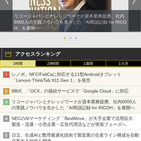
リコージャパンとナレッジワークが資本業務提携、社内
6000人の実践ノウハウを生かした「AI商談記録 for RICO
H」を展開へ
●
●
●
アクセスランキング
1時間
24時間
1週間
1カ月
レノボ、NFC/FeliCaに対応する11型Androidタブレット
「Lenovo ThinkTab X11 Gen 1」を発売
BBIX、「OCX」の接続サービスで「Google Cloud」に対応
リコージャパンとナレッジワークが資本業務提携、社内6000人
の実践ノウハウを生かした「AI商談記録 for RICOH」を展開へ
NECのAIマーケティング「BestMove」が大手企業で活用拡大
製造・流通・小売企業・広告代理店などが実装フェーズへ
日立、生成AIと数理最適化技術で製造業の生産ライン構成を自動