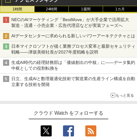
1時間
24時間
1週間
1カ月
NECのAIマーケティング「BestMove」が大手企業で活用拡大
製造・流通・小売企業・広告代理店などが実装フェーズへ
AIデータセンターに求められる新しいパワーアーキテクチャとは
日本マイクロソフトが描く業務プロセス変革と最新セキュリティ
戦略――津坂美樹社長が2027年度戦略を説明
生成AI時代の経理財務部は「価値創出の中核」に――データ集約
中枢としての役割転換を
日立、生成AIと数理最適化技術で製造業の生産ライン構成を自動
立案する技術を開発
もっと見る
クラウド Watch をフォローする