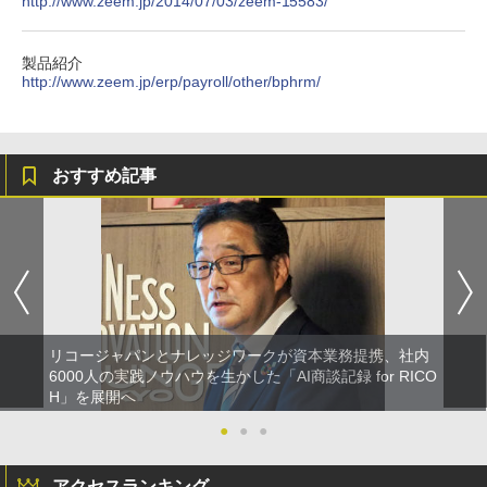
http://www.zeem.jp/2014/07/03/zeem-15583/
製品紹介
http://www.zeem.jp/erp/payroll/other/bphrm/
おすすめ記事
リコージャパンとナレッジワークが資本業務提携、社内
6000人の実践ノウハウを生かした「AI商談記録 for RICO
H」を展開へ
●
●
●
アクセスランキング