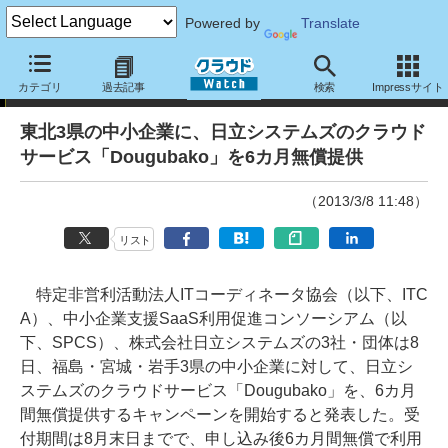
Powered by
Translate
ニュース
カテゴリ
過去記事
検索
Impressサイト
東北3県の中小企業に、日立システムズのクラウド
サービス「Dougubako」を6カ月無償提供
（2013/3/8 11:48）
リスト
特定非営利活動法人ITコーディネータ協会（以下、ITC
A）、中小企業支援SaaS利用促進コンソーシアム（以
下、SPCS）、株式会社日立システムズの3社・団体は8
日、福島・宮城・岩手3県の中小企業に対して、日立シ
ステムズのクラウドサービス「Dougubako」を、6カ月
間無償提供するキャンペーンを開始すると発表した。受
付期間は8月末日までで、申し込み後6カ月間無償で利用