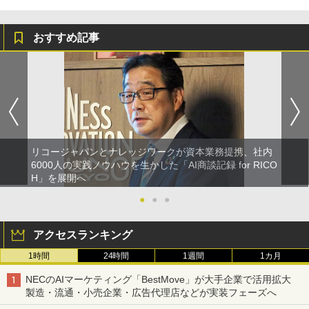
おすすめ記事
リコージャパンとナレッジワークが資本業務提携、社内
6000人の実践ノウハウを生かした「AI商談記録 for RICO
H」を展開へ
●
●
●
アクセスランキング
1時間
24時間
1週間
1カ月
NECのAIマーケティング「BestMove」が大手企業で活用拡大
製造・流通・小売企業・広告代理店などが実装フェーズへ