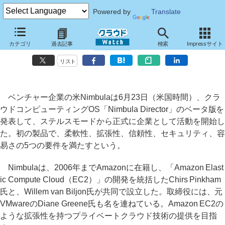
Powered by
Translate
元「Amazon EC2」開発統括者のベンチャー米Nimbula、クラウドOS
カテゴリ
過去記事
検索
Impressサイト
を発表
リスト
ベンチャー企業の米Nimbulaは6月23日（米国時間）、クラ
ウドコンピューティングOS「Nimbula Director」のベータ版を
発表して、ステルスモードから正式に企業として活動を開始し
た。初の製品で、柔軟性、拡張性、信頼性、セキュリティ、容
易さの5つの要件を満たすという。
Nimbulaは、2006年までAmazonに在籍し、「Amazon Elast
ic Compute Cloud（EC2）」の開発を統括したChirs Pinkham
氏と、Willem van Biljon氏が共同で設立した。取締役には、元
VMwareのDiane Greene氏も名を連ねている。Amazon EC2の
ような拡張性を持つプライベートクラウド技術の提供を目指