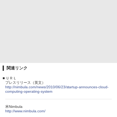
関連リンク
■
ＵＲＬ
プレスリリース（英文）
http://nimbula.com/news/2010/06/23/startup-announces-cloud-
computing-operating-system
米Nimbula
http://www.nimbula.com/