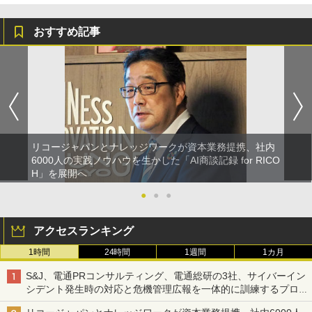
おすすめ記事
リコージャパンとナレッジワークが資本業務提携、社内
6000人の実践ノウハウを生かした「AI商談記録 for RICO
H」を展開へ
●
●
●
アクセスランキング
1時間
24時間
1週間
1カ月
S&J、電通PRコンサルティング、電通総研の3社、サイバーイン
シデント発生時の対応と危機管理広報を一体的に訓練するプログ
ラムを提供