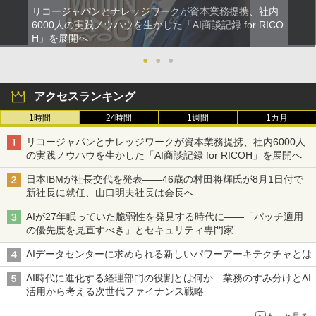
リコージャパンとナレッジワークが資本業務提携、社内
6000人の実践ノウハウを生かした「AI商談記録 for RICO
H」を展開へ
●
●
●
アクセスランキング
1時間
24時間
1週間
1カ月
リコージャパンとナレッジワークが資本業務提携、社内6000人
の実践ノウハウを生かした「AI商談記録 for RICOH」を展開へ
日本IBMが社長交代を発表――46歳の村田将輝氏が8月1日付で
新社長に就任、山口明夫社長は会長へ
AIが27年眠っていた脆弱性を発見する時代に――「パッチ適用
の優先度を見直すべき」とセキュリティ専門家
AIデータセンターに求められる新しいパワーアーキテクチャとは
AI時代に進化する経理部門の役割とは何か 業務のすみ分けとAI
活用から考える次世代ファイナンス戦略