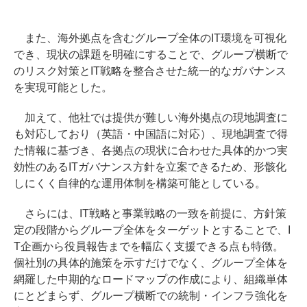
また、海外拠点を含むグループ全体のIT環境を可視化
でき、現状の課題を明確にすることで、グループ横断で
のリスク対策とIT戦略を整合させた統一的なガバナンス
を実現可能とした。
加えて、他社では提供が難しい海外拠点の現地調査に
も対応しており（英語・中国語に対応）、現地調査で得
た情報に基づき、各拠点の現状に合わせた具体的かつ実
効性のあるITガバナンス方針を立案できるため、形骸化
しにくく自律的な運用体制を構築可能としている。
さらには、IT戦略と事業戦略の一致を前提に、方針策
定の段階からグループ全体をターゲットとすることで、I
T企画から役員報告までを幅広く支援できる点も特徴。
個社別の具体的施策を示すだけでなく、グループ全体を
網羅した中期的なロードマップの作成により、組織単体
にとどまらず、グループ横断での統制・インフラ強化を