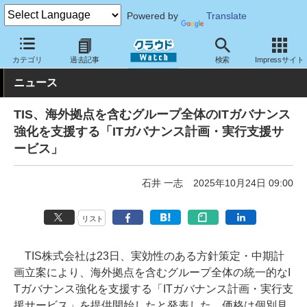
Powered by
Translate
クラウド Watch
サービス・ソフト
サービス
分析
カテゴリ
過去記事
検索
Impressサイト
ニュース
TIS、海外拠点を含むグループ全体のITガバナンス
強化を支援する「ITガバナンス計画・実行支援サ
ービス」
石井 一志
2025年10月24日 09:00
リスト
TIS株式会社は23日、実効性のある方針策定・中期計
画立案により、海外拠点を含むグループ全体の統一的なI
Tガバナンス強化を支援する「ITガバナンス計画・実行支
援サービス」を提供開始したと発表した。価格は個別見