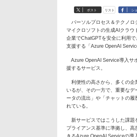
ポスト
リスト
シ
パーソルプロセス＆テクノロジ
マイクロソフトの生成AIクラウドサー
企業でChatGPTを安全に利
支援する「Azure OpenAI 
Azure OpenAI Service導入
援するサービス。
利便性の高さから、多くの企業で
いるが、その一方で、重要なデ
ータの流出」や「チャットの履
れている。
新サービスではこうした課題を踏まえ
プライアンス基準に準拠し、高度
きるAzure OpenAI Ser