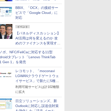
企業・広告代理店などが実装
BBIX、「OCX」の接続サー
フェーズへ
ビスで「Google Cloud」に
対応
イベント
【パネルディスカッション】
AI活用は何を変えるのか 攻
めのファイナンスを実現する
業務設計とマインドセット変
ノボ、NFC/FeliCaに対応する11型
革
droidタブレット「Lenovo ThinkTab
11 Gen 1」を発売
レコモット、「moconavi
LGWANクラウドゲートウェ
イサービス」で新たに5種類
のサービスと連携開始
利用可能サービスは計102種類
に拡大
日立ソリューションズ、新
Outlookに対応し誤送信対策
を強化した「活文 メール誤