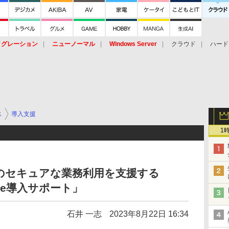
イグレーション
ニューノーマル
Windows Server
クラウド
ハード
トピック
ストレージ（HW）
オープンソース
SaaS
標的型
ント
ス
導入支援
1
Iのセキュアな業務利用を支援する
rvice導入サポート」
石井 一志
2023年8月22日 16:34