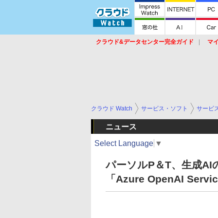
クラウド&データセンター完全ガイド
マ
サービス
セキュリティ
ネットワーク
スイッチ
ルータ
導入事例
イベ
クラウド Watch
サービス・ソフト
サービ
ニュース
Select Language
▼
パーソルP＆T、生成A
「Azure OpenAI Se