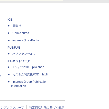
ICE
天海社
ス
Comic curea
impress QuickBooks
PUBFUN
パブファンセルフ
IPGネットワーク
TシャツPOD pTa.shop
カスタム写真集POD fabli
e
Impress Group Publication
Information
インプレスグループ
特定商取引法に基づく表示