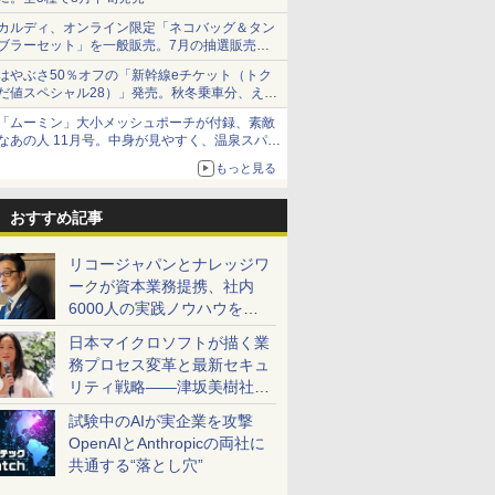
カルディ、オンライン限定「ネコバッグ＆タン
ブラーセット」を一般販売。7月の抽選販売の
当選無効分
はやぶさ50％オフの「新幹線eチケット（トク
だ値スペシャル28）」発売。秋冬乗車分、えき
ねっと限定
「ムーミン」大小メッシュポーチが付録、素敵
なあの人 11月号。中身が見やすく、温泉スパに
も使える
もっと見る
おすすめ記事
リコージャパンとナレッジワ
ークが資本業務提携、社内
6000人の実践ノウハウを生
かした「AI商談記録 for
日本マイクロソフトが描く業
RICOH」を展開へ
務プロセス変革と最新セキュ
リティ戦略――津坂美樹社長
が2027年度戦略を説明
試験中のAIが実企業を攻撃
OpenAIとAnthropicの両社に
共通する“落とし穴”