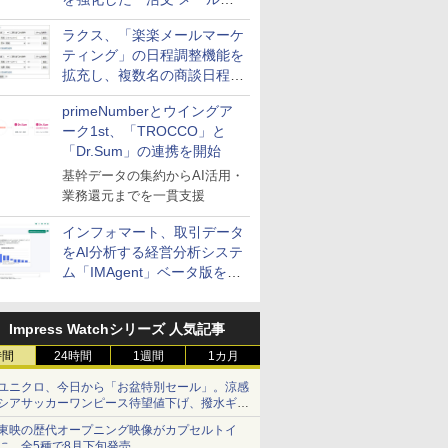
送信防止アドインサービス」
ラクス、「楽楽メールマーケ
を提供
ティング」の日程調整機能を
拡充し、複数名の商談日程調
整を効率化
primeNumberとウイングア
ーク1st、「TROCCO」と
「Dr.Sum」の連携を開始
基幹データの集約からAI活用・
業務還元までを一貫支援
インフォマート、取引データ
をAI分析する経営分析システ
ム「IMAgent」ベータ版を提
供
Impress Watchシリーズ 人気記事
時間
24時間
1週間
1カ月
ユニクロ、今日から「お盆特別セール」。涼感
シアサッカーワンピース待望値下げ、撥水ギア
ショーツは1990円に
東映の歴代オープニング映像がカプセルトイ
に。全5種で8月下旬発売