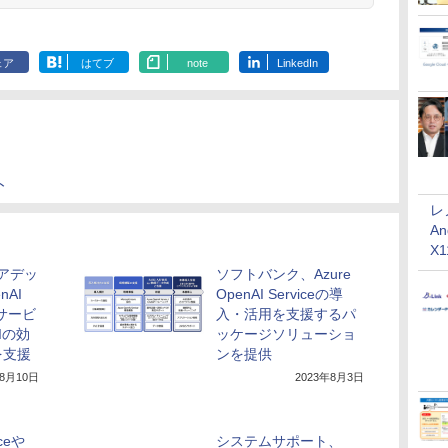
ェア
はてブ
note
LinkedIn
ト
レ
An
X
ニアデッ
ソフトバンク、Azure
nAI
OpenAI Serviceの導
援サービ
入・活用を支援するパ
Iの効
ッケージソリューショ
を支援
ンを提供
年8月10日
2023年8月3日
ceや
システムサポート、