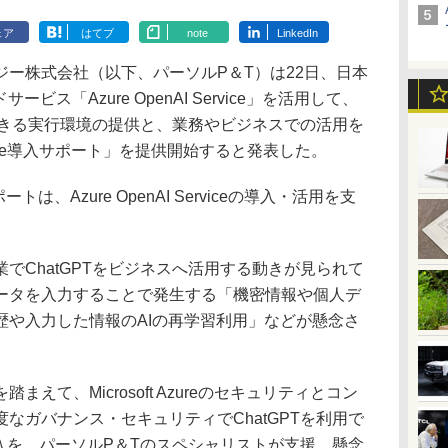
ェア
はてブ
note
LinkedIn
ー株式会社（以下、パーソルP＆T）は22日、日本
ビス「Azure OpenAI Service」を活用して、
用できる実行環境の提供と、業務やビジネスでの活用を
Service導入サポート」を提供開始すると発表した。
サポートは、Azure OpenAI Serviceの導入・活用を支
ChatGPTをビジネスへ活用する動きが見られて
ータを入力することで発生する「機密情報や個人デ
歴や入力した情報のAIの再学習利用」などが懸念さ
て、Microsoft Azureのセキュリティとコン
なガバナンス・セキュリティでChatGPTを利用で
viceの導入を、パーソルP＆Tのスペシャリストが支援。懸念