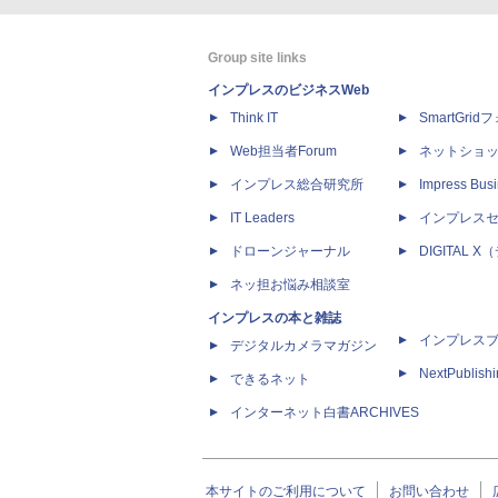
Group site links
インプレスのビジネスWeb
Think IT
SmartGri
Web担当者Forum
ネットショ
インプレス総合研究所
Impress Busi
IT Leaders
インプレス
ドローンジャーナル
DIGITAL
ネッ担お悩み相談室
インプレスの本と雑誌
インプレス
デジタルカメラマガジン
NextPublish
できるネット
インターネット白書ARCHIVES
本サイトのご利用について
お問い合わせ