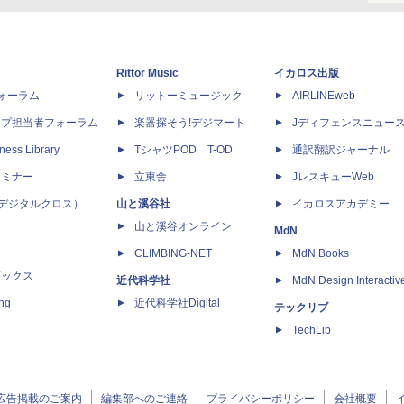
Rittor Music
イカロス出版
dフォーラム
リットーミュージック
AIRLINEweb
ップ担当者フォーラム
楽器探そう!デジマート
Jディフェンスニュー
ness Library
TシャツPOD T-OD
通訳翻訳ジャーナル
セミナー
立東舎
JレスキューWeb
 X（デジタルクロス）
山と溪谷社
イカロスアカデミー
山と溪谷オンライン
MdN
CLIMBING-NET
MdN Books
ブックス
近代科学社
MdN Design Interactiv
ing
近代科学社Digital
テックリブ
TechLib
広告掲載のご案内
編集部へのご連絡
プライバシーポリシー
会社概要