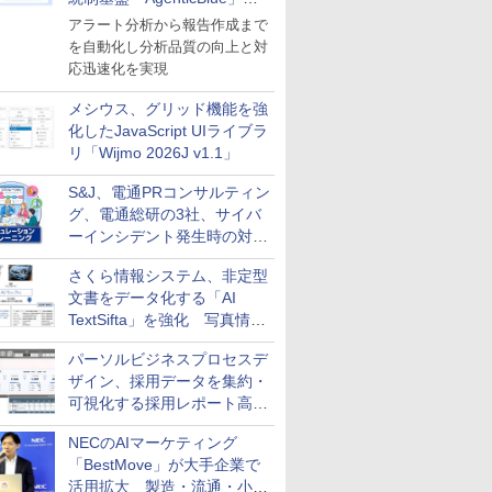
導入
アラート分析から報告作成まで
を自動化し分析品質の向上と対
応迅速化を実現
メシウス、グリッド機能を強
化したJavaScript UIライブラ
リ「Wijmo 2026J v1.1」
S&J、電通PRコンサルティン
グ、電通総研の3社、サイバ
ーインシデント発生時の対応
と危機管理広報を一体的に訓
さくら情報システム、非定型
練するプログラムを提供
文書をデータ化する「AI
TextSifta」を強化 写真情報
のデータ化などに対応
パーソルビジネスプロセスデ
ザイン、採用データを集約・
可視化する採用レポート高速
化サービスを提供
NECのAIマーケティング
「BestMove」が大手企業で
活用拡大 製造・流通・小売