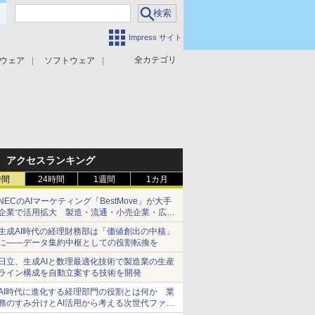
Impress サイト
全カテゴリ
ウェア
ソフトウェア
攻撃対策
マルウェア対策
アクセスランキング
時間
24時間
1週間
1カ月
NECのAIマーケティング「BestMove」が大手
企業で活用拡大 製造・流通・小売企業・広告
代理店などが実装フェーズへ
生成AI時代の経理財務部は「価値創出の中核」
に――データ集約中枢としての役割転換を
日立、生成AIと数理最適化技術で製造業の生産
ライン構成を自動立案する技術を開発
AI時代に進化する経理部門の役割とは何か 業
務のすみ分けとAI活用から考える次世代ファイ
ナンス戦略