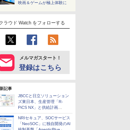
映画＆ゲームが極上体験に
クラウド Watch をフォローする
メルマガスタート！
登録はこちら
新記事
JBCCと日立ソリューション
ズ東日本、生産管理「R-
PiCS NX」と供給計画
「scSQUARE ISP」の連携サ
NRIセキュア、SOCサービス
ービスを提供開始
「NeoSOC」に独自開発のAI
統制基盤「AgenticBlue」を