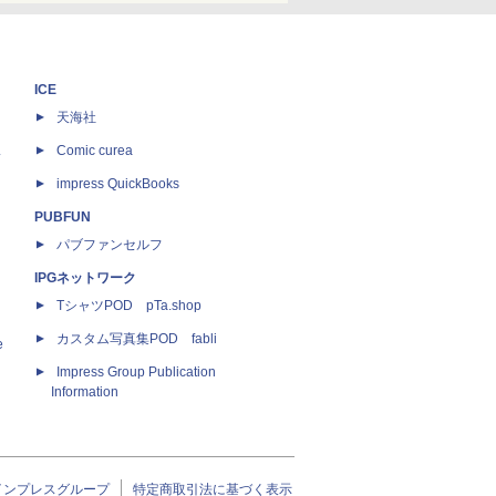
ICE
天海社
ス
Comic curea
impress QuickBooks
PUBFUN
パブファンセルフ
IPGネットワーク
TシャツPOD pTa.shop
カスタム写真集POD fabli
e
Impress Group Publication
Information
インプレスグループ
特定商取引法に基づく表示