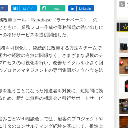
ェア
はてブ
note
LinkedIn
改善ツール「Ranabase（ラーナベース）」の
るとともに、業務フロー作成や業務課題の洗い出しに
ーの移行サービスを提供開始した。
り業務を可視化し、継続的に改善する方法をチームで
術力や経験の有無に関係なく、さまざまな規模のチ
プロセスの可視化を行い、改善サイクルを小さく回
のプロセスマネジメントの専門集団がノウハウを結
を担うことになった推進者を対象に、短期間に効
るため、新たに無料の相談会と移行サポートサービ
みごとWeb相談会」では、顧客のプロジェクトや
ニリタのコンサルティング経験を基にして、推進上