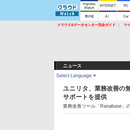
クラウド&データセンター完全ガイド
マ
サービス
セキュリティ
ネットワーク
スイッチ
ルータ
導入事例
イベ
ニュース
Select Language
▼
ユニリタ、業務改善の
サポートを提供
業務改善ツール「Ranabase