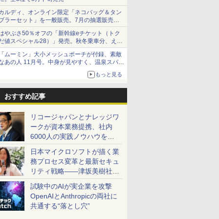
カルディ、オンライン限定「ネコバッグ＆タン
ブラーセット」を一般販売。7月の抽選販売の
当選無効分
はやぶさ50％オフの「新幹線eチケット（トク
だ値スペシャル28）」発売。秋冬乗車分、えき
ねっと限定
「ムーミン」大小メッシュポーチが付録、素敵
なあの人 11月号。中身が見やすく、温泉スパに
も使える
もっと見る
おすすめ記事
リコージャパンとナレッジワ
ークが資本業務提携、社内
6000人の実践ノウハウを生
かした「AI商談記録 for
日本マイクロソフトが描く業
RICOH」を展開へ
務プロセス変革と最新セキュ
リティ戦略――津坂美樹社長
が2027年度戦略を説明
試験中のAIが実企業を攻撃
OpenAIとAnthropicの両社に
共通する“落とし穴”