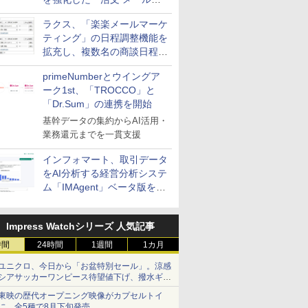
送信防止アドインサービス」
ラクス、「楽楽メールマーケ
を提供
ティング」の日程調整機能を
拡充し、複数名の商談日程調
整を効率化
primeNumberとウイングア
ーク1st、「TROCCO」と
「Dr.Sum」の連携を開始
基幹データの集約からAI活用・
業務還元までを一貫支援
インフォマート、取引データ
をAI分析する経営分析システ
ム「IMAgent」ベータ版を提
供
Impress Watchシリーズ 人気記事
時間
24時間
1週間
1カ月
ユニクロ、今日から「お盆特別セール」。涼感
シアサッカーワンピース待望値下げ、撥水ギア
ショーツは1990円に
東映の歴代オープニング映像がカプセルトイ
に。全5種で8月下旬発売