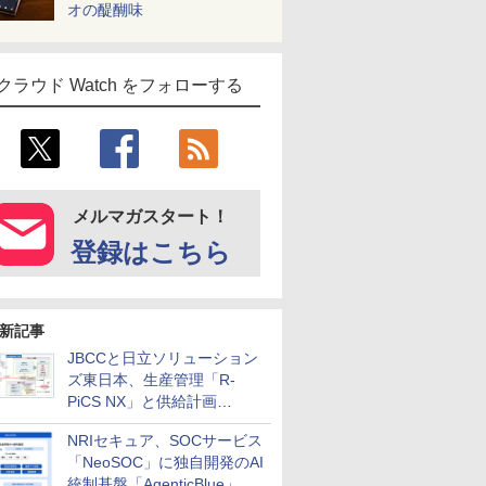
オの醍醐味
クラウド Watch をフォローする
メルマガスタート！
登録はこちら
新記事
JBCCと日立ソリューション
ズ東日本、生産管理「R-
PiCS NX」と供給計画
「scSQUARE ISP」の連携サ
NRIセキュア、SOCサービス
ービスを提供開始
「NeoSOC」に独自開発のAI
統制基盤「AgenticBlue」を