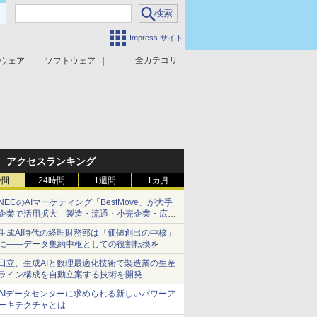
Impress サイト
全カテゴリ
ウェア
ソフトウェア
攻撃対策
マルウェア対策
アクセスランキング
時間
24時間
1週間
1カ月
NECのAIマーケティング「BestMove」が大手
企業で活用拡大 製造・流通・小売企業・広告
代理店などが実装フェーズへ
生成AI時代の経理財務部は「価値創出の中核」
に――データ集約中枢としての役割転換を
日立、生成AIと数理最適化技術で製造業の生産
ライン構成を自動立案する技術を開発
AIデータセンターに求められる新しいパワーア
ーキテクチャとは