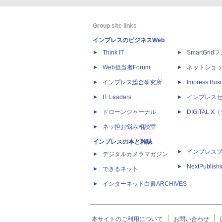
Group site links
インプレスのビジネスWeb
Think IT
SmartGri
Web担当者Forum
ネットショ
インプレス総合研究所
Impress Busi
IT Leaders
インプレス
ドローンジャーナル
DIGITAL
ネッ担お悩み相談室
インプレスの本と雑誌
インプレス
デジタルカメラマガジン
NextPublish
できるネット
インターネット白書ARCHIVES
本サイトのご利用について
お問い合わせ