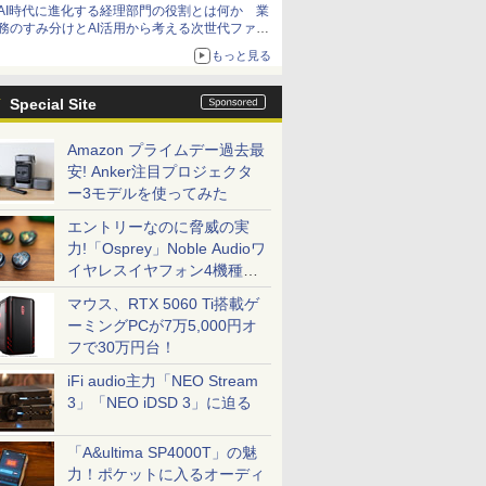
AI時代に進化する経理部門の役割とは何か 業
務のすみ分けとAI活用から考える次世代ファイ
ナンス戦略
もっと見る
Special Site
Amazon プライムデー過去最
安! Anker注目プロジェクタ
ー3モデルを使ってみた
エントリーなのに脅威の実
力!「Osprey」Noble Audioワ
イヤレスイヤフォン4機種を
一気に聴く
マウス、RTX 5060 Ti搭載ゲ
ーミングPCが7万5,000円オ
フで30万円台！
iFi audio主力「NEO Stream
3」「NEO iDSD 3」に迫る
「A&ultima SP4000T」の魅
力！ポケットに入るオーディ