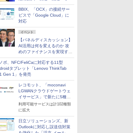
企業・広告代理店などが実装
BBIX、「OCX」の接続サー
フェーズへ
ビスで「Google Cloud」に
対応
イベント
【パネルディスカッション】
AI活用は何を変えるのか 攻
めのファイナンスを実現する
業務設計とマインドセット変
ノボ、NFC/FeliCaに対応する11型
革
droidタブレット「Lenovo ThinkTab
11 Gen 1」を発売
レコモット、「moconavi
LGWANクラウドゲートウェ
イサービス」で新たに5種類
のサービスと連携開始
利用可能サービスは計102種類
に拡大
日立ソリューションズ、新
Outlookに対応し誤送信対策
を強化した「活文 メール誤