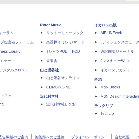
Rittor Music
イカロス出版
dフォーラム
リットーミュージック
AIRLINEweb
ップ担当者フォーラム
楽器探そう!デジマート
Jディフェンスニュー
ness Library
TシャツPOD T-OD
通訳翻訳ジャーナル
セミナー
立東舎
JレスキューWeb
 X（デジタルクロス）
山と溪谷社
イカロスアカデミー
山と溪谷オンライン
MdN
CLIMBING-NET
MdN Books
ブックス
近代科学社
MdN Design Interactiv
ing
近代科学社Digital
テックリブ
TechLib
広告掲載のご案内
編集部へのご連絡
プライバシーポリシー
会社概要