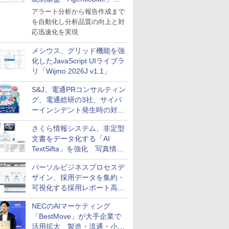
導入
アラート分析から報告作成まで
を自動化し分析品質の向上と対
応迅速化を実現
メシウス、グリッド機能を強
化したJavaScript UIライブラ
リ「Wijmo 2026J v1.1」
S&J、電通PRコンサルティン
グ、電通総研の3社、サイバ
ーインシデント発生時の対応
と危機管理広報を一体的に訓
さくら情報システム、非定型
練するプログラムを提供
文書をデータ化する「AI
TextSifta」を強化 写真情報
のデータ化などに対応
パーソルビジネスプロセスデ
ザイン、採用データを集約・
可視化する採用レポート高速
化サービスを提供
NECのAIマーケティング
「BestMove」が大手企業で
活用拡大 製造・流通・小売