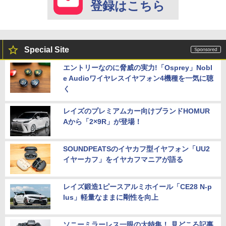
登録はこちら
Special Site
エントリーなのに脅威の実力!「Osprey」Nobl
e Audioワイヤレスイヤフォン4機種を一気に聴
く
レイズのプレミアムカー向けブランドHOMUR
Aから「2×9R」が登場！
SOUNDPEATSのイヤカフ型イヤフォン「UU2
イヤーカフ」をイヤカフマニアが語る
レイズ鍛造1ピースアルミホイール「CE28 N-p
lus」軽量なままに剛性を向上
ソニーミラーレス一眼の大特集！ 見どころ記事