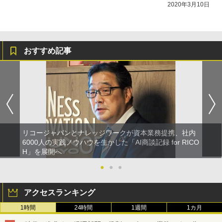
2020年3月10日
おすすめ記事
リコージャパンとナレッジワークが資本業務提携、社内
6000人の実践ノウハウを生かした「AI商談記録 for RICO
H」を展開へ
●
●
●
アクセスランキング
1時間
24時間
1週間
1カ月