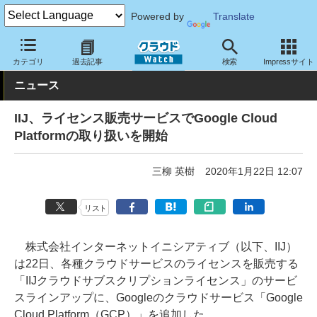
Powered by
Translate
クラウド Watch
ハード・インフラ
パブリッククラウド
Google
カテゴリ
過去記事
検索
Impressサイト
ニュース
IIJ、ライセンス販売サービスでGoogle Cloud
Platformの取り扱いを開始
三柳 英樹
2020年1月22日 12:07
リスト
株式会社インターネットイニシアティブ（以下、IIJ）
は22日、各種クラウドサービスのライセンスを販売する
「IIJクラウドサブスクリプションライセンス」のサービ
スラインアップに、Googleのクラウドサービス「Google
Cloud Platform（GCP）」を追加した。