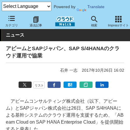
Powered by
Translate
クラウド Watch
サービス・ソフト
サービス
基幹業務
カテゴリ
過去記事
検索
Impressサイト
ニュース
アビームとSAPジャパン、SAP S/4HANAのクラ
ウド運用で協業
石井 一志
2017年10月26日 16:02
リスト
アビームコンサルティング株式会社（以下、アビー
ム）とSAPジャパン株式会社は26日、SAP S/4HANAに
よる基幹システムのクラウド運用を支援するため、「AB
eam Cloud on SAP HANA Enterprise Cloud」を提供開始
すると発表した。