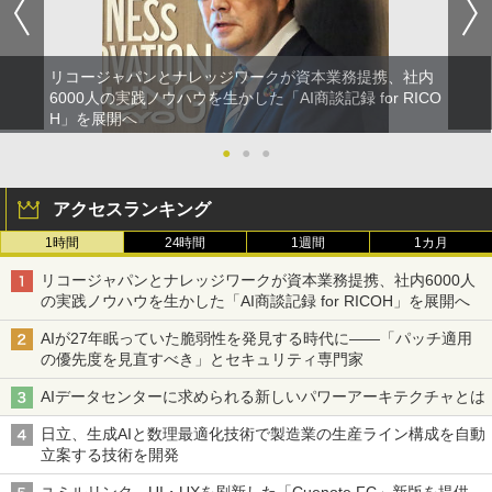
リコージャパンとナレッジワークが資本業務提携、社内
6000人の実践ノウハウを生かした「AI商談記録 for RICO
H」を展開へ
●
●
●
アクセスランキング
1時間
24時間
1週間
1カ月
リコージャパンとナレッジワークが資本業務提携、社内6000人
の実践ノウハウを生かした「AI商談記録 for RICOH」を展開へ
AIが27年眠っていた脆弱性を発見する時代に――「パッチ適用
の優先度を見直すべき」とセキュリティ専門家
AIデータセンターに求められる新しいパワーアーキテクチャとは
日立、生成AIと数理最適化技術で製造業の生産ライン構成を自動
立案する技術を開発