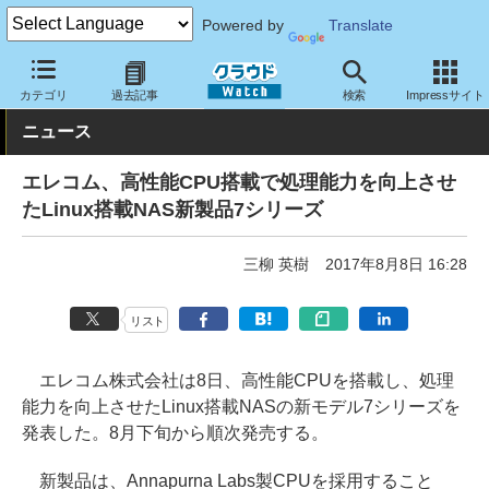
Powered by
Translate
クラウド Watch
ハード・インフラ
ハードウェア
ストレージ
カテゴリ
過去記事
検索
Impressサイト
ニュース
エレコム、高性能CPU搭載で処理能力を向上させ
たLinux搭載NAS新製品7シリーズ
三柳 英樹
2017年8月8日 16:28
リスト
エレコム株式会社は8日、高性能CPUを搭載し、処理
能力を向上させたLinux搭載NASの新モデル7シリーズを
発表した。8月下旬から順次発売する。
新製品は、Annapurna Labs製CPUを採用すること