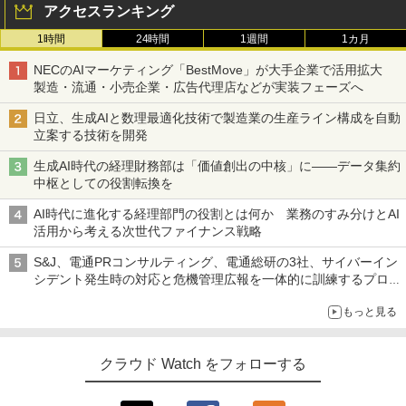
アクセスランキング
1時間
24時間
1週間
1カ月
NECのAIマーケティング「BestMove」が大手企業で活用拡大
製造・流通・小売企業・広告代理店などが実装フェーズへ
日立、生成AIと数理最適化技術で製造業の生産ライン構成を自動
立案する技術を開発
生成AI時代の経理財務部は「価値創出の中核」に――データ集約
中枢としての役割転換を
AI時代に進化する経理部門の役割とは何か 業務のすみ分けとAI
活用から考える次世代ファイナンス戦略
S&J、電通PRコンサルティング、電通総研の3社、サイバーイン
シデント発生時の対応と危機管理広報を一体的に訓練するプログ
ラムを提供
もっと見る
クラウド Watch をフォローする