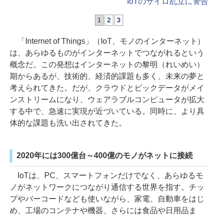
IoTのサイロ乱立に警告
1
2
3
「Internet of Things」（IoT、モノのインターネット）
は、あらゆるものがインターネットでつながれるという
概念だ。この発想はインターネットの黎明（れいめい）
期からあるが、技術的、経済的課題も多く、未来の夢と
考えられてきた。だが、クラウドとビックデータがメイ
ンストリームになり、ウェアラブルコンピュータが拡大
する中で、急速に実現が近づいている。同時に、より具
体的な課題も洗い出されてきた。
2020年には300億台～400億のモノがネットに接続
IoTは、PC、スマートフォンだけでなく、あらゆるモ
ノがネットワークにつながり通信する世界を指す。チッ
プやバーコードなども使いながら、家電、自動車をはじ
め、工場のコンテナや機器、さらには食品や日用品ま