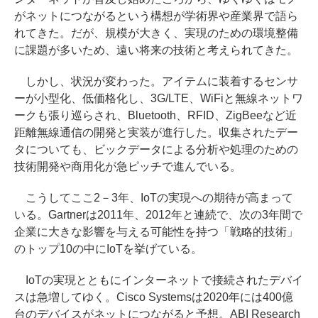
がネットにつながるという構想が学術界や産業界で語ら
れてきた。だが、規模が大きく、実現のための環境整備
に課題が多いため、遠い将来の技術と考えられてきた。
しかし、状況が変わった。アイテムに装着するセンサ
ーが小型化、低価格化し、3G/LTE、WiFiと無線ネットワ
ークも張り巡らされ、Bluetooth、RFID、ZigBeeなど近
距離無線通信の開発と実装が進行した。収集されたデー
タについても、ビックデータによる分析や処理のための
技術開発や商用化が急ピッチで進んでいる。
こうしてここ2－3年、IoTの実現への期待が高まって
いる。Gartnerは2011年、2012年と連続で、次の3年間で
企業に大きな影響を与える可能性を持つ「戦略的技術」
のトップ10の中にIoTを挙げている。
IoTの実現とともにインターネットで接続されたデバイ
スは急増してゆく。Cisco Systemsは2020年には400億
台のデバイスがネットにつながると予想。ABI Research