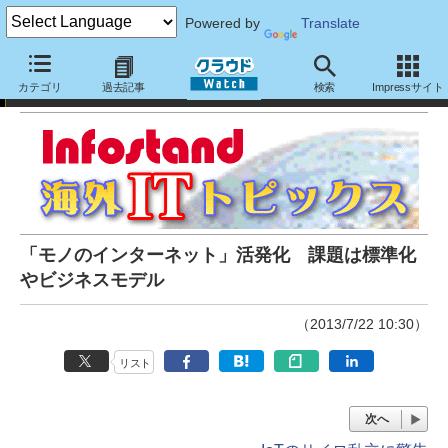
Powered by
Translate
Infostand海外ITトピックス
カテゴリ
過去記事
検索
Impressサイト
「モノのインターネット」活発化 課題は標準化
やビジネスモデル
（2013/7/22 10:30）
リスト
次へ