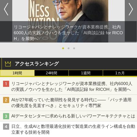
リコージャパンとナレッジワークが資本業務提携、社内
6000人の実践ノウハウを生かした「AI商談記録 for RICO
H」を展開へ
●
●
●
アクセスランキング
1時間
24時間
1週間
1カ月
リコージャパンとナレッジワークが資本業務提携、社内6000人
の実践ノウハウを生かした「AI商談記録 for RICOH」を展開へ
AIが27年眠っていた脆弱性を発見する時代に――「パッチ適用
の優先度を見直すべき」とセキュリティ専門家
AIデータセンターに求められる新しいパワーアーキテクチャとは
日立、生成AIと数理最適化技術で製造業の生産ライン構成を自動
立案する技術を開発