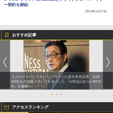
ー契約を締結
2014年1月17日
おすすめ記事
リコージャパンとナレッジワークが資本業務提携、社内
6000人の実践ノウハウを生かした「AI商談記録 for RICO
H」を展開へ
●
●
●
アクセスランキング