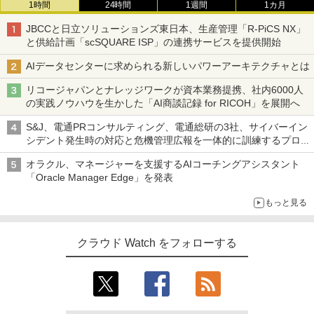
1時間
24時間
1週間
1カ月
JBCCと日立ソリューションズ東日本、生産管理「R-PiCS NX」
と供給計画「scSQUARE ISP」の連携サービスを提供開始
AIデータセンターに求められる新しいパワーアーキテクチャとは
リコージャパンとナレッジワークが資本業務提携、社内6000人
の実践ノウハウを生かした「AI商談記録 for RICOH」を展開へ
S&J、電通PRコンサルティング、電通総研の3社、サイバーイン
シデント発生時の対応と危機管理広報を一体的に訓練するプログ
ラムを提供
オラクル、マネージャーを支援するAIコーチングアシスタント
「Oracle Manager Edge」を発表
もっと見る
クラウド Watch をフォローする