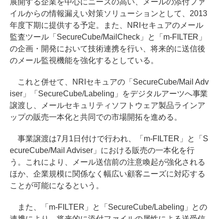
展開する企業を中心にニーズの高い、メールの添付ファ
イルからの情報漏えい対策ソリューションとして、2013
年度下期に提供する予定。また、NRIセキュアのメール
監査ツール「SecureCube/MailCheck」と「m-FILTER」
の企画・開発において技術連携を行い、将来的に送信後
のメール監視機能を強化するとしている。
これと併せて、NRIセキュアの「SecureCube/Mail Adv
iser」「SecureCube/Labeling」をデジタルアーツへ事業
譲渡し、メールセキュリティソフトウェア製品ラインア
ップの販売一本化と共同での市場開拓を進める。
事業譲渡は7月1日付けで行われ、「m-FILTER」と「S
ecureCube/Mail Adviser」における販売の一本化を行
う。これにより、メール送信前の注意喚起が強化される
ほか、企業規模に関係なく幅広い顧客ニーズに対応する
ことが可能になるという。
また、「m-FILTER」と「SecureCube/Labeling」との
連携により、将来的に添付ファイルの属性による送受信