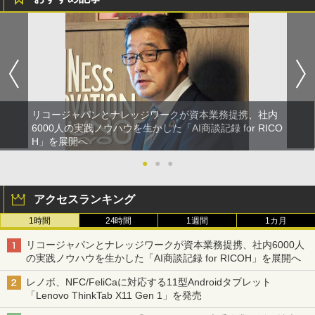
リコージャパンとナレッジワークが資本業務提携、社内
6000人の実践ノウハウを生かした「AI商談記録 for RICO
H」を展開へ
●
●
●
アクセスランキング
1時間
24時間
1週間
1カ月
リコージャパンとナレッジワークが資本業務提携、社内6000人
の実践ノウハウを生かした「AI商談記録 for RICOH」を展開へ
レノボ、NFC/FeliCaに対応する11型Androidタブレット
「Lenovo ThinkTab X11 Gen 1」を発売