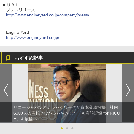
■
ＵＲＬ
プレスリリース
http://www.engineyard.co.jp/company/press/
Engine Yard
http://www.engineyard.co.jp/
おすすめ記事
リコージャパンとナレッジワークが資本業務提携、社内
6000人の実践ノウハウを生かした「AI商談記録 for RICO
H」を展開へ
●
●
●