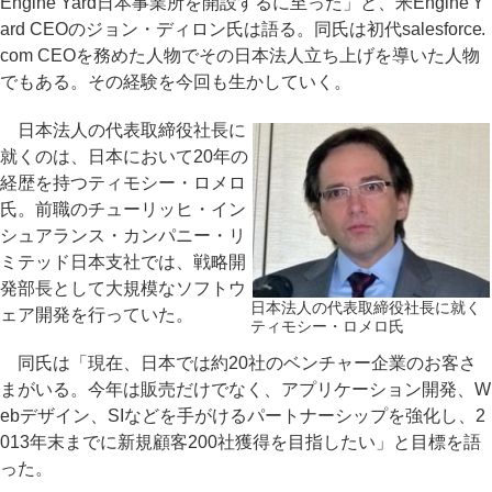
Engine Yard日本事業所を開設するに至った」と、米Engine Y
ard CEOのジョン・ディロン氏は語る。同氏は初代salesforce.
com CEOを務めた人物でその日本法人立ち上げを導いた人物
でもある。その経験を今回も生かしていく。
日本法人の代表取締役社長に
就くのは、日本において20年の
経歴を持つティモシー・ロメロ
氏。前職のチューリッヒ・イン
シュアランス・カンパニー・リ
ミテッド日本支社では、戦略開
発部長として大規模なソフトウ
日本法人の代表取締役社長に就く
ェア開発を行っていた。
ティモシー・ロメロ氏
同氏は「現在、日本では約20社のベンチャー企業のお客さ
まがいる。今年は販売だけでなく、アプリケーション開発、W
ebデザイン、SIなどを手がけるパートナーシップを強化し、2
013年末までに新規顧客200社獲得を目指したい」と目標を語
った。