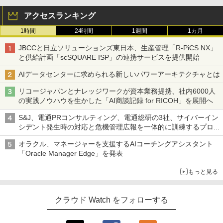
アクセスランキング
1時間
24時間
1週間
1カ月
JBCCと日立ソリューションズ東日本、生産管理「R-PiCS NX」
と供給計画「scSQUARE ISP」の連携サービスを提供開始
AIデータセンターに求められる新しいパワーアーキテクチャとは
リコージャパンとナレッジワークが資本業務提携、社内6000人
の実践ノウハウを生かした「AI商談記録 for RICOH」を展開へ
S&J、電通PRコンサルティング、電通総研の3社、サイバーイン
シデント発生時の対応と危機管理広報を一体的に訓練するプログ
ラムを提供
オラクル、マネージャーを支援するAIコーチングアシスタント
「Oracle Manager Edge」を発表
もっと見る
クラウド Watch をフォローする