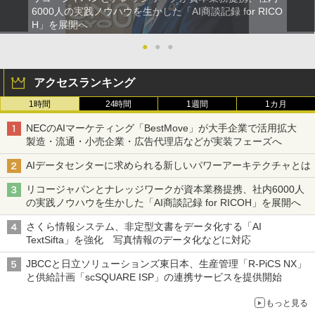
6000人の実践ノウハウを生かした「AI商談記録 for RICO
H」を展開へ
●
●
●
アクセスランキング
1時間
24時間
1週間
1カ月
NECのAIマーケティング「BestMove」が大手企業で活用拡大
製造・流通・小売企業・広告代理店などが実装フェーズへ
AIデータセンターに求められる新しいパワーアーキテクチャとは
リコージャパンとナレッジワークが資本業務提携、社内6000人
の実践ノウハウを生かした「AI商談記録 for RICOH」を展開へ
さくら情報システム、非定型文書をデータ化する「AI
TextSifta」を強化 写真情報のデータ化などに対応
JBCCと日立ソリューションズ東日本、生産管理「R-PiCS NX」
と供給計画「scSQUARE ISP」の連携サービスを提供開始
もっと見る