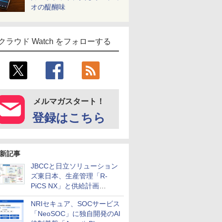
オの醍醐味
クラウド Watch をフォローする
メルマガスタート！
登録はこちら
新記事
JBCCと日立ソリューション
ズ東日本、生産管理「R-
PiCS NX」と供給計画
「scSQUARE ISP」の連携サ
NRIセキュア、SOCサービス
ービスを提供開始
「NeoSOC」に独自開発のAI