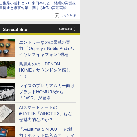
山梨県小菅村とNTT東日本など、林業の労働災
害抑止と獣害対策に関するIoTの実証実験
もっと見る
Special Site
エントリーなのに脅威の実
力!「Osprey」Noble Audioワ
イヤレスイヤフォン4機種を
一気に聴く
鳥肌ものの「DENON
HOME」サウンドを体感し
た！
レイズのプレミアムカー向け
ブランドHOMURAから
「2×9R」が登場！
AIスマートノートの
iFLYTEK「AINOTE 2」はな
ぜ魅力的なのか？
「A&ultima SP4000T」の魅
力！ポケットに入るオーディ