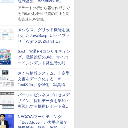
統制基盤「AgenticBlue」を
導入
アラート分析から報告作成まで
を自動化し分析品質の向上と対
応迅速化を実現
メシウス、グリッド機能を強
化したJavaScript UIライブラ
リ「Wijmo 2026J v1.1」
S&J、電通PRコンサルティン
グ、電通総研の3社、サイバ
ーインシデント発生時の対応
と危機管理広報を一体的に訓
さくら情報システム、非定型
練するプログラムを提供
文書をデータ化する「AI
TextSifta」を強化 写真情報
のデータ化などに対応
パーソルビジネスプロセスデ
ザイン、採用データを集約・
可視化する採用レポート高速
化サービスを提供
NECのAIマーケティング
「BestMove」が大手企業で