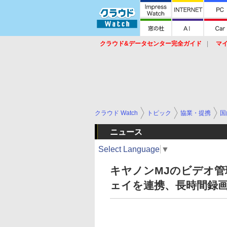
クラウド&データセンター完全ガイド
マ
サービス
セキュリティ
ネットワーク
スイッチ
ルータ
導入事例
イベ
クラウド Watch
トピック
協業・提携
国
ニュース
Select Language
▼
キヤノンMJのビデオ
ェイを連携、長時間録