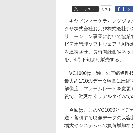
ポスト
リスト
シ
キヤノンマーケティングジャパ
クサ株式会社および株式会社シ
リューション事業において協業
ビデオ管理ソフトウェア「XPro
を連携させ、長時間録画やネッ
を、4月下旬より販売する。
VC1000は、独自の圧縮処理
最大約1/10のデータ容量に圧
解像度、フレームレートを変更
質で、遅延なくリアルタイムで
今回は、このVC1000とビデオ
送・蓄積する映像データの大容
増大やシステムへの負荷増加な