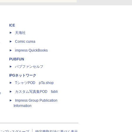
ICE
天海社
ス
Comic curea
impress QuickBooks
PUBFUN
パブファンセルフ
IPGネットワーク
TシャツPOD pTa.shop
カスタム写真集POD fabli
e
Impress Group Publication
Information
インプレスグループ
特定商取引法に基づく表示