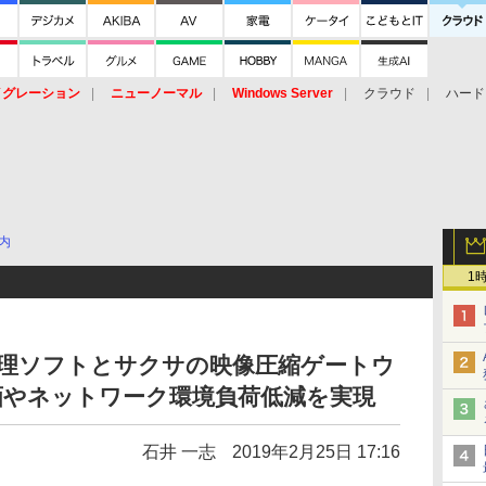
イグレーション
ニューノーマル
Windows Server
クラウド
ハード
トピック
ストレージ（HW）
オープンソース
SaaS
標的型
ント
内
1
管理ソフトとサクサの映像圧縮ゲートウ
画やネットワーク環境負荷低減を実現
石井 一志
2019年2月25日 17:16