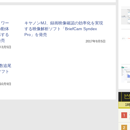
トワー
キヤノンMJ、録画映像確認の効率化を実現
の動体
する映像解析ソフト「BriefCam Syndex
示する
Pro」を発売
発売
2017年9月5日
8年3月5日
数追尾
理ソフト
年10月9日
1