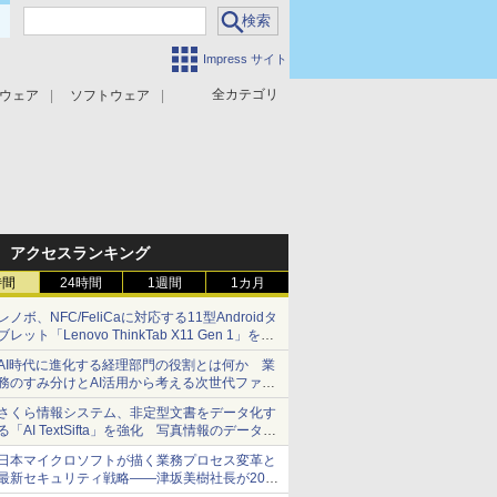
Impress サイト
全カテゴリ
ウェア
ソフトウェア
攻撃対策
マルウェア対策
アクセスランキング
時間
24時間
1週間
1カ月
レノボ、NFC/FeliCaに対応する11型Androidタ
ブレット「Lenovo ThinkTab X11 Gen 1」を発
売
AI時代に進化する経理部門の役割とは何か 業
務のすみ分けとAI活用から考える次世代ファイ
ナンス戦略
さくら情報システム、非定型文書をデータ化す
る「AI TextSifta」を強化 写真情報のデータ化
などに対応
日本マイクロソフトが描く業務プロセス変革と
最新セキュリティ戦略――津坂美樹社長が2027
年度戦略を説明