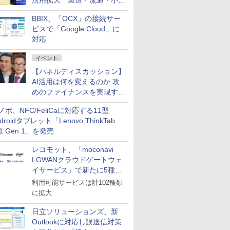
活用拡大 製造・流通・小売
企業・広告代理店などが実装
BBIX、「OCX」の接続サー
フェーズへ
ビスで「Google Cloud」に
対応
イベント
【パネルディスカッション】
AI活用は何を変えるのか 攻
めのファイナンスを実現する
業務設計とマインドセット変
ノボ、NFC/FeliCaに対応する11型
革
droidタブレット「Lenovo ThinkTab
11 Gen 1」を発売
レコモット、「moconavi
LGWANクラウドゲートウェ
イサービス」で新たに5種類
のサービスと連携開始
利用可能サービスは計102種類
に拡大
日立ソリューションズ、新
Outlookに対応し誤送信対策