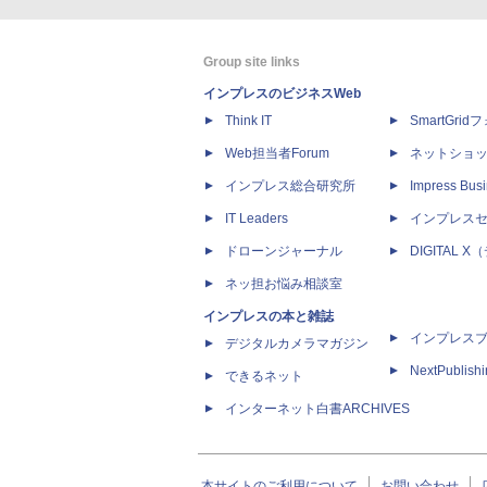
Group site links
インプレスのビジネスWeb
Think IT
SmartGri
Web担当者Forum
ネットショ
インプレス総合研究所
Impress Busi
IT Leaders
インプレス
ドローンジャーナル
DIGITAL
ネッ担お悩み相談室
インプレスの本と雑誌
インプレス
デジタルカメラマガジン
NextPublish
できるネット
インターネット白書ARCHIVES
本サイトのご利用について
お問い合わせ