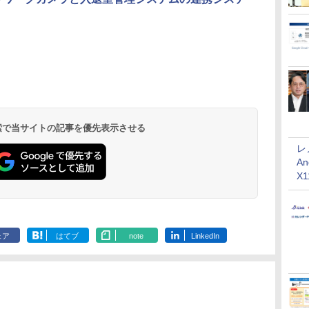
 検索で当サイトの記事を優先表示させる
レ
An
X
ェア
はてブ
note
LinkedIn