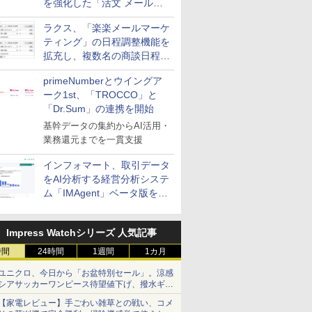
を強化した「活文 メール誤
送信防止アドインサービス」
ラクス、「楽楽メールマーケ
を提供
ティング」の日程調整機能を
拡充し、複数名の商談日程調
整を効率化
primeNumberとウイングア
ーク1st、「TROCCO」と
「Dr.Sum」の連携を開始
基幹データの集約からAI活用・
業務還元までを一貫支援
インフォマート、取引データ
をAI分析する経営分析システ
ム「IMAgent」ベータ版を提
供
Impress Watchシリーズ 人気記事
時間
24時間
1週間
1カ月
ユニクロ、今日から「お盆特別セール」。涼感
シアサッカーワンピース待望値下げ、撥水ギア
ショーツは1990円に
【家電レビュー】手ごわい雑草との戦い、コメ