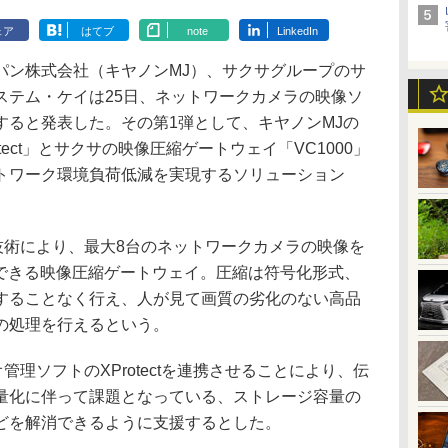
ェア
はてブ
note
LinkedIn
ン株式会社（キヤノンMJ）、サクサグループのサ
ステム・ケイは25日、ネットワークカメラの映像ソ
すると発表した。その第1弾として、キヤノンMJの
tect」とサクサの映像圧縮ゲートウェイ「VC1000」
トワーク環境負荷低減を実現するソリューション
技術により、最大8台のネットワークカメラの映像を
縮できる映像圧縮ゲートウェイ。圧縮は符号化形式、
することなく行え、人が見て画質の劣化のない高品
の処理を行えるという。
管理ソフトのXProtectを連携させることにより、伝
量化に伴って課題となっている、ストレージ容量の
どを解消できるように支援するとした。