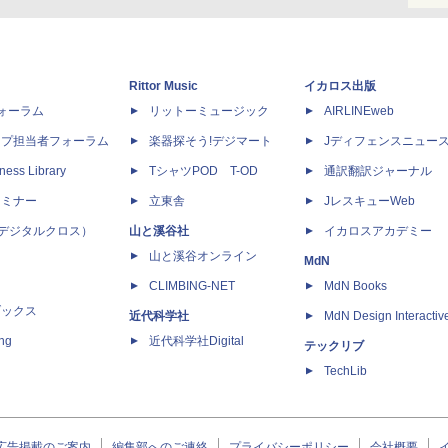
Rittor Music
イカロス出版
dフォーラム
リットーミュージック
AIRLINEweb
ップ担当者フォーラム
楽器探そう!デジマート
Jディフェンスニュー
ness Library
TシャツPOD T-OD
通訳翻訳ジャーナル
セミナー
立東舎
JレスキューWeb
 X（デジタルクロス）
山と溪谷社
イカロスアカデミー
山と溪谷オンライン
MdN
CLIMBING-NET
MdN Books
ブックス
近代科学社
MdN Design Interactiv
ing
近代科学社Digital
テックリブ
TechLib
広告掲載のご案内
編集部へのご連絡
プライバシーポリシー
会社概要