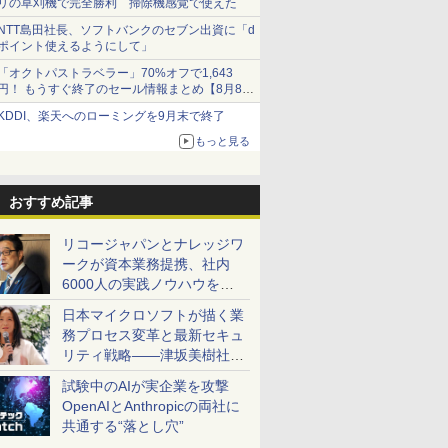
リの草刈機で完全勝利 掃除機感覚で使えた
NTT島田社長、ソフトバンクのセブン出資に「d
ポイント使えるようにして」
「オクトパストラベラー」70%オフで1,643
円！ もうすぐ終了のセール情報まとめ【8月8日
更新】
KDDI、楽天へのローミングを9月末で終了
ニンテンドーeショップでは「大神 絶景版」が
67%オフで990円
もっと見る
おすすめ記事
リコージャパンとナレッジワ
ークが資本業務提携、社内
6000人の実践ノウハウを生
かした「AI商談記録 for
日本マイクロソフトが描く業
RICOH」を展開へ
務プロセス変革と最新セキュ
リティ戦略――津坂美樹社長
が2027年度戦略を説明
試験中のAIが実企業を攻撃
OpenAIとAnthropicの両社に
共通する“落とし穴”