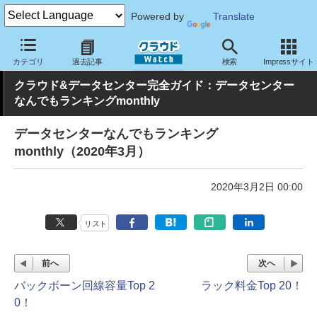
Powered by
Translate
クラウド Watch
ハード・インフラ
データセンター
カテゴリ
過去記事
検索
Impressサイト
クラウド&データセンター完全ガイド：データセンター
なんでもランキングmonthly
データセンターなんでもランキング
monthly（2020年3月）
2020年3月2日 00:00
リスト
前へ
次へ
バックボーン回線容量Top 2
ラック料金Top 20！
0！