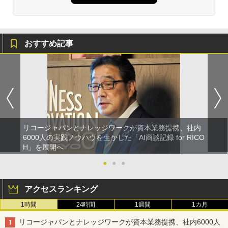
おすすめ記事
リコージャパンとナレッジワークが資本業務提携、社内
6000人の実践ノウハウを生かした「AI商談記録 for RICO
H」を展開へ
●
●
●
アクセスランキング
1時間
24時間
1週間
1カ月
リコージャパンとナレッジワークが資本業務提携、社内6000人