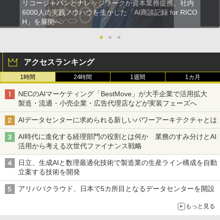
リコージャパンとナレッジワークが資本業務提携、社内
6000人の実践ノウハウを生かした「AI商談記録 for RICO
H」を展開へ
●
●
●
アクセスランキング
1時間
24時間
1週間
1カ月
NECのAIマーケティング「BestMove」が大手企業で活用拡大
製造・流通・小売企業・広告代理店などが実装フェーズへ
AIデータセンターに求められる新しいパワーアーキテクチャとは
AI時代に進化する経理部門の役割とは何か 業務のすみ分けとAI
活用から考える次世代ファイナンス戦略
日立、生成AIと数理最適化技術で製造業の生産ライン構成を自動
立案する技術を開発
アリババクラウド、日本で5カ所目となるデータセンターを開設
もっと見る