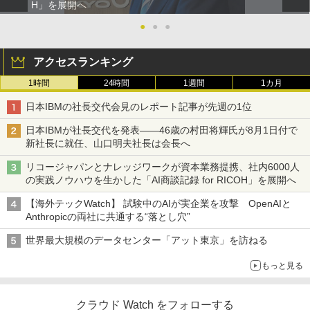
H」を展開へ
●
●
●
アクセスランキング
1時間
24時間
1週間
1カ月
日本IBMの社長交代会見のレポート記事が先週の1位
日本IBMが社長交代を発表――46歳の村田将輝氏が8月1日付で
新社長に就任、山口明夫社長は会長へ
リコージャパンとナレッジワークが資本業務提携、社内6000人
の実践ノウハウを生かした「AI商談記録 for RICOH」を展開へ
【海外テックWatch】 試験中のAIが実企業を攻撃 OpenAIと
Anthropicの両社に共通する“落とし穴”
世界最大規模のデータセンター「アット東京」を訪ねる
もっと見る
クラウド Watch をフォローする