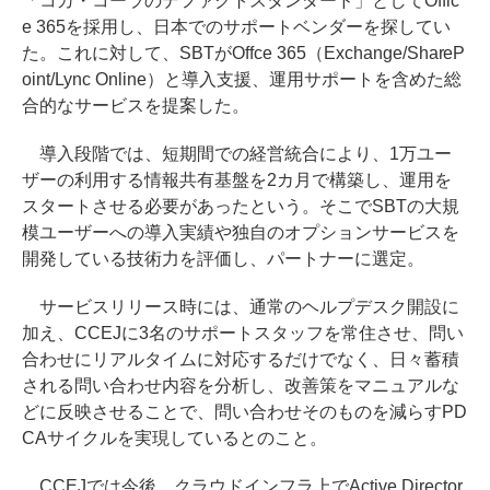
「コカ・コーラのデファクトスタンダード」としてOffic
e 365を採用し、日本でのサポートベンダーを探してい
た。これに対して、SBTがOffce 365（Exchange/ShareP
oint/Lync Online）と導入支援、運用サポートを含めた総
合的なサービスを提案した。
導入段階では、短期間での経営統合により、1万ユー
ザーの利用する情報共有基盤を2カ月で構築し、運用を
スタートさせる必要があったという。そこでSBTの大規
模ユーザーへの導入実績や独自のオプションサービスを
開発している技術力を評価し、パートナーに選定。
サービスリリース時には、通常のヘルプデスク開設に
加え、CCEJに3名のサポートスタッフを常住させ、問い
合わせにリアルタイムに対応するだけでなく、日々蓄積
される問い合わせ内容を分析し、改善策をマニュアルな
どに反映させることで、問い合わせそのものを減らすPD
CAサイクルを実現しているとのこと。
CCEJでは今後、クラウドインフラ上でActive Director