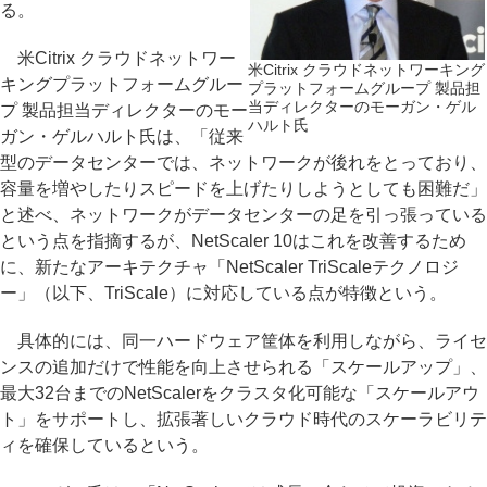
る。
米Citrix クラウドネットワー
米Citrix クラウドネットワーキング
キングプラットフォームグルー
プラットフォームグループ 製品担
当ディレクターのモーガン・ゲル
プ 製品担当ディレクターのモー
ハルト氏
ガン・ゲルハルト氏は、「従来
型のデータセンターでは、ネットワークが後れをとっており、
容量を増やしたりスピードを上げたりしようとしても困難だ」
と述べ、ネットワークがデータセンターの足を引っ張っている
という点を指摘するが、NetScaler 10はこれを改善するため
に、新たなアーキテクチャ「NetScaler TriScaleテクノロジ
ー」（以下、TriScale）に対応している点が特徴という。
具体的には、同一ハードウェア筐体を利用しながら、ライセ
ンスの追加だけで性能を向上させられる「スケールアップ」、
最大32台までのNetScalerをクラスタ化可能な「スケールアウ
ト」をサポートし、拡張著しいクラウド時代のスケーラビリテ
ィを確保しているという。