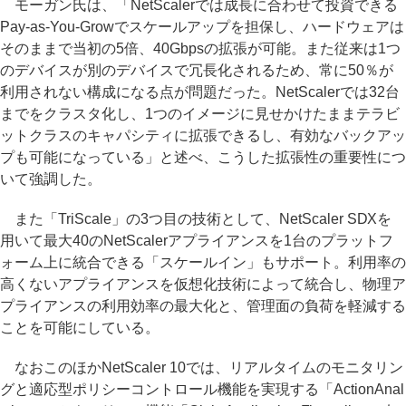
モーガン氏は、「NetScalerでは成長に合わせて投資できる
Pay-as-You-Growでスケールアップを担保し、ハードウェアは
そのままで当初の5倍、40Gbpsの拡張が可能。また従来は1つ
のデバイスが別のデバイスで冗長化されるため、常に50％が
利用されない構成になる点が問題だった。NetScalerでは32台
までをクラスタ化し、1つのイメージに見せかけたままテラビ
ットクラスのキャパシティに拡張できるし、有効なバックアッ
プも可能になっている」と述べ、こうした拡張性の重要性につ
いて強調した。
また「TriScale」の3つ目の技術として、NetScaler SDXを
用いて最大40のNetScalerアプライアンスを1台のプラットフ
ォーム上に統合できる「スケールイン」もサポート。利用率の
高くないアプライアンスを仮想化技術によって統合し、物理ア
プライアンスの利用効率の最大化と、管理面の負荷を軽減する
ことを可能にしている。
なおこのほかNetScaler 10では、リアルタイムのモニタリン
グと適応型ポリシーコントロール機能を実現する「ActionAnal