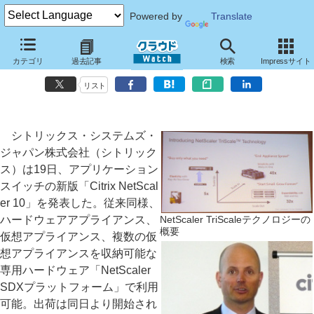
Powered by
Translate
シトリックス、クラスタ化などのTriScaleテクノロジーに対応したアプ
カテゴリ
過去記事
検索
Impressサイト
リスイッチ新版「NetScaler 10」
リスト
シトリックス・システムズ・
ジャパン株式会社（シトリック
ス）は19日、アプリケーション
スイッチの新版「Citrix NetScal
er 10」を発表した。従来同様、
ハードウェアアプライアンス、
NetScaler TriScaleテクノロジーの
概要
仮想アプライアンス、複数の仮
想アプライアンスを収納可能な
専用ハードウェア「NetScaler
SDXプラットフォーム」で利用
可能。出荷は同日より開始され