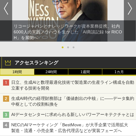
リコージャパンとナレッジワークが資本業務提携、社内
6000人の実践ノウハウを生かした「AI商談記録 for RICO
H」を展開へ
●
●
●
アクセスランキング
1時間
24時間
1週間
1カ月
日立、生成AIと数理最適化技術で製造業の生産ライン構成を自動
立案する技術を開発
生成AI時代の経理財務部は「価値創出の中核」に――データ集約
中枢としての役割転換を
AIデータセンターに求められる新しいパワーアーキテクチャとは
NECのAIマーケティング「BestMove」が大手企業で活用拡大
製造・流通・小売企業・広告代理店などが実装フェーズへ