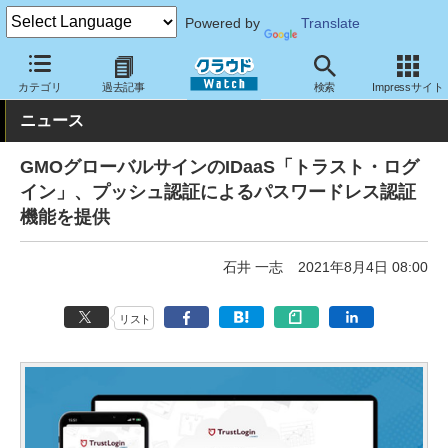
Powered by
Translate
クラウド Watch
セキュリティ
セキュリティサービス
カテゴリ
過去記事
検索
Impressサイト
ニュース
GMOグローバルサインのIDaaS「トラスト・ログ
イン」、プッシュ認証によるパスワードレス認証
機能を提供
石井 一志
2021年8月4日 08:00
リスト