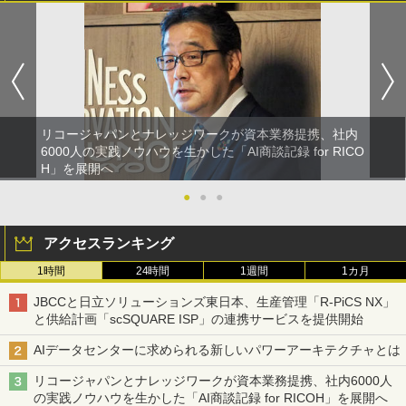
リコージャパンとナレッジワークが資本業務提携、社内
6000人の実践ノウハウを生かした「AI商談記録 for RICO
H」を展開へ
●
●
●
アクセスランキング
1時間
24時間
1週間
1カ月
JBCCと日立ソリューションズ東日本、生産管理「R-PiCS NX」
と供給計画「scSQUARE ISP」の連携サービスを提供開始
AIデータセンターに求められる新しいパワーアーキテクチャとは
リコージャパンとナレッジワークが資本業務提携、社内6000人
の実践ノウハウを生かした「AI商談記録 for RICOH」を展開へ