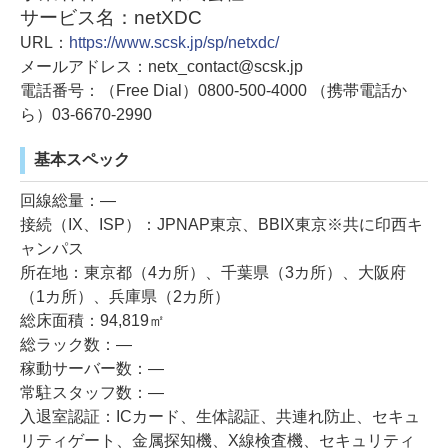
サービス名：netXDC
URL：
https://www.scsk.jp/sp/netxdc/
メールアドレス：netx_contact@scsk.jp
電話番号：（Free Dial）0800-500-4000 （携帯電話か
ら）03-6670-2990
基本スペック
回線総量：―
接続（IX、ISP）：JPNAP東京、BBIX東京※共に印西キ
ャンパス
所在地：東京都（4カ所）、千葉県（3カ所）、大阪府
（1カ所）、兵庫県（2カ所）
総床面積：94,819㎡
総ラック数：―
稼動サーバー数：―
常駐スタッフ数：―
入退室認証：ICカード、生体認証、共連れ防止、セキュ
リティゲート、金属探知機、X線検査機、セキュリティ