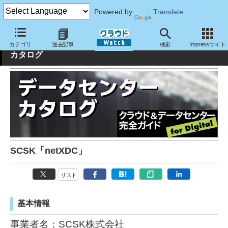
Powered by
Translate
クラウド&データセンター完全ガイド：データセンター
カテゴリ
過去記事
検索
Impressサイト
カタログ
SCSK「netXDC」
リスト
基本情報
事業者名：SCSK株式会社