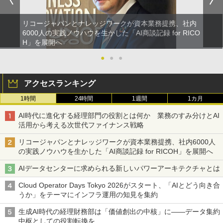
リコージャパンとナレッジワークが資本業務提携、社内
6000人の実践ノウハウを生かした「AI商談記録 for RICO
H」を展開へ
●
●
●
アクセスランキング
1時間
24時間
1週間
1カ月
AI時代に進化する経理部門の役割とは何か 業務のすみ分けとAI
活用から考える次世代ファイナンス戦略
リコージャパンとナレッジワークが資本業務提携、社内6000人
の実践ノウハウを生かした「AI商談記録 for RICOH」を展開へ
AIデータセンターに求められる新しいパワーアーキテクチャとは
Cloud Operator Days Tokyo 2026がスタート、「AIとどう向き合
うか」をテーマにインフラ運用の知見を集約
生成AI時代の経理財務部は「価値創出の中核」に――データ集約
中枢としての役割転換を