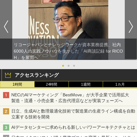
リコージャパンとナレッジワークが資本業務提携、社内
6000人の実践ノウハウを生かした「AI商談記録 for RICO
H」を展開へ
●
●
●
アクセスランキング
1時間
24時間
1週間
1カ月
NECのAIマーケティング「BestMove」が大手企業で活用拡大
製造・流通・小売企業・広告代理店などが実装フェーズへ
日立、生成AIと数理最適化技術で製造業の生産ライン構成を自動
立案する技術を開発
AIデータセンターに求められる新しいパワーアーキテクチャとは