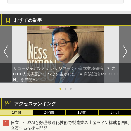
おすすめ記事
リコージャパンとナレッジワークが資本業務提携、社内
6000人の実践ノウハウを生かした「AI商談記録 for RICO
H」を展開へ
●
●
●
アクセスランキング
1時間
24時間
1週間
1カ月
日立、生成AIと数理最適化技術で製造業の生産ライン構成を自動
立案する技術を開発