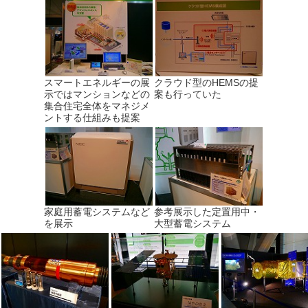
スマートエネルギーの展
クラウド型のHEMSの提
示ではマンションなどの
案も行っていた
集合住宅全体をマネジメ
ントする仕組みも提案
家庭用蓄電システムなど
参考展示した定置用中・
を展示
大型蓄電システム