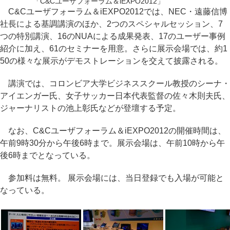
「C&Cユーザフォーラム＆iEXPO2012」
C&Cユーザフォーラム＆iEXPO2012では、NEC・遠藤信博
社長による基調講演のほか、2つのスペシャルセッション、7
つの特別講演、16のNUAによる成果発表、17のユーザー事例
紹介に加え、61のセミナーを用意。さらに展示会場では、約1
50の様々な展示がデモストレーションを交えて披露される。
講演では、コロンビア大学ビジネススクール教授のシーナ・
アイエンガー氏、女子サッカー日本代表監督の佐々木則夫氏、
ジャーナリストの池上彰氏などが登壇する予定。
なお、C&Cユーザフォーラム＆iEXPO2012の開催時間は、
午前9時30分から午後6時まで。展示会場は、午前10時から午
後6時までとなっている。
参加料は無料。 展示会場には、当日登録でも入場が可能と
なっている。