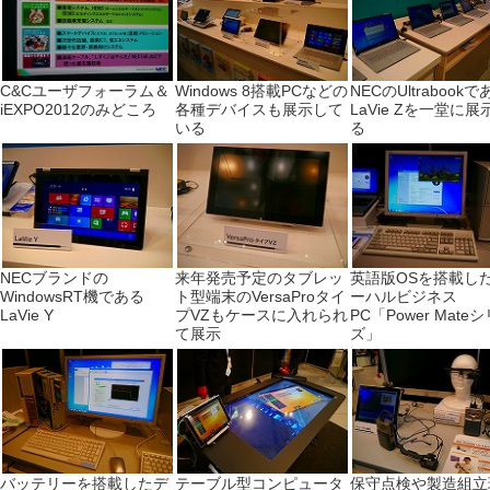
C&Cユーザフォーラム＆
Windows 8搭載PCなどの
NECのUltrabookで
iEXPO2012のみどころ
各種デバイスも展示して
LaVie Zを一堂に展
いる
る
NECブランドの
来年発売予定のタブレッ
英語版OSを搭載し
WindowsRT機である
ト型端末のVersaProタイ
ーハルビジネス
LaVie Y
プVZもケースに入れられ
PC「Power Mate
て展示
ズ」
バッテリーを搭載したデ
テーブル型コンピュータ
保守点検や製造組立