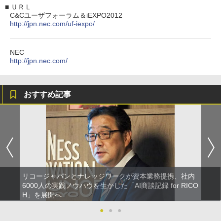
■
ＵＲＬ
C&Cユーザフォーラム＆iEXPO2012
http://jpn.nec.com/uf-iexpo/
NEC
http://jpn.nec.com/
おすすめ記事
リコージャパンとナレッジワークが資本業務提携、社内
6000人の実践ノウハウを生かした「AI商談記録 for RICO
H」を展開へ
●
●
●