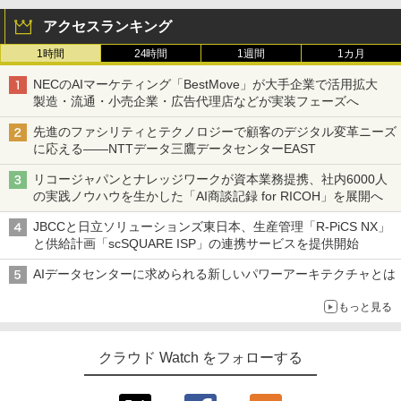
アクセスランキング
1時間
24時間
1週間
1カ月
NECのAIマーケティング「BestMove」が大手企業で活用拡大
製造・流通・小売企業・広告代理店などが実装フェーズへ
先進のファシリティとテクノロジーで顧客のデジタル変革ニーズ
に応える――NTTデータ三鷹データセンターEAST
リコージャパンとナレッジワークが資本業務提携、社内6000人
の実践ノウハウを生かした「AI商談記録 for RICOH」を展開へ
JBCCと日立ソリューションズ東日本、生産管理「R-PiCS NX」
と供給計画「scSQUARE ISP」の連携サービスを提供開始
AIデータセンターに求められる新しいパワーアーキテクチャとは
もっと見る
クラウド Watch をフォローする