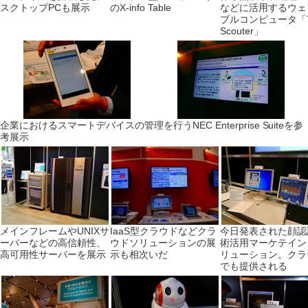
スクトップPCも展示
のX-info Table
などに活用するウェ
ブルコンピュータ「T
Scouter」
企業におけるスマートデバイスの管理を行うNEC Enterprise Suiteを参
考展示
メインフレームやUNIXサ
IaaS型クラウドなどクラ
今日発表された顔認
ーバーなどの高信頼性、
ウドソリューションの展
術活用マーケテイン
高可用性サーバーを展示
示も相次いだ
リューション。クラ
でも提供される