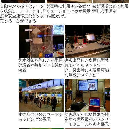
自動車から様々なデータ
災害時に利用する各種ソ
被災現場などで利用
を収集し、エコドライブ
リューションの参考展示
牽引式電源車
度や安全運転度などを測
も相次いだ
定することができる
防水対策を施した小型屋
参考出品した次世代型緊
外設置が無線データ通信
急モバイルネットワー
装置
ク。災害時にも運用可能
な無線システムだ
小売店向けのスマートシ
顔認識で年代や性別を推
ョッピングの展示
定する世界最小のセンサ
ーモジュールを参考展示