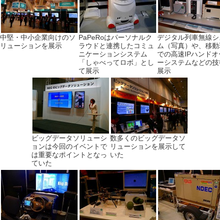
中堅・中小企業向けのソ
PaPeRoはパーソナルク
デジタル列車無線シ
リューションを展示
ラウドと連携したコミュ
ム（写真）や、移動
ニケーションシステム
での高速IPハンドオ
「しゃべってロボ」とし
ーシステムなどの技
て展示
展示
ビッグデータソリューシ
数多くのビッグデータソ
ョンは今回のイベントで
リューションを展示して
は重要なポイントとなっ
いた
ていた