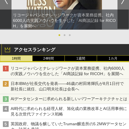
リコージャパンとナレッジワークが資本業務提携、社内
6000人の実践ノウハウを生かした「AI商談記録 for RICO
H」を展開へ
●
●
●
アクセスランキング
1時間
24時間
1週間
1カ月
リコージャパンとナレッジワークが資本業務提携、社内6000人
の実践ノウハウを生かした「AI商談記録 for RICOH」を展開へ
日本IBMが社長交代を発表――46歳の村田将輝氏が8月1日付で
新社長に就任、山口明夫社長は会長へ
AIデータセンターに求められる新しいパワーアーキテクチャとは
AI時代に求められる経理人材、旭化成の業務改革とAI活用事例に
見る次世代ファイナンス戦略
英国政府、物議を醸していたTruman醸造所の5.2MWデータセン