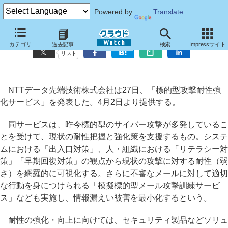
Powered by
Translate
NTTデータ先端技術、標的型メール攻撃への耐性強化サービス
カテゴリ
過去記事
検索
Impressサイト
リスト
NTTデータ先端技術株式会社は27日、「標的型攻撃耐性強
化サービス」を発表した。4月2日より提供する。
同サービスは、昨今標的型のサイバー攻撃が多発しているこ
とを受けて、現状の耐性把握と強化策を支援するもの。システ
ムにおける「出入口対策」、人・組織における「リテラシー対
策」「早期回復対策」の観点から現状の攻撃に対する耐性（弱
さ）を網羅的に可視化する。さらに不審なメールに対して適切
な行動を身につけられる「模擬標的型メール攻撃訓練サービ
ス」なども実施し、情報漏えい被害を最小化するという。
耐性の強化・向上に向けては、セキュリティ製品などソリュ