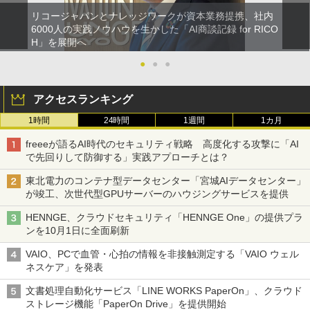
リコージャパンとナレッジワークが資本業務提携、社内
6000人の実践ノウハウを生かした「AI商談記録 for RICO
H」を展開へ
●
●
●
アクセスランキング
1時間
24時間
1週間
1カ月
freeeが語るAI時代のセキュリティ戦略 高度化する攻撃に「AI
で先回りして防御する」実践アプローチとは？
東北電力のコンテナ型データセンター「宮城AIデータセンター」
が竣工、次世代型GPUサーバーのハウジングサービスを提供
HENNGE、クラウドセキュリティ「HENNGE One」の提供プラ
ンを10月1日に全面刷新
VAIO、PCで血管・心拍の情報を非接触測定する「VAIO ウェル
ネスケア」を発表
文書処理自動化サービス「LINE WORKS PaperOn」、クラウド
ストレージ機能「PaperOn Drive」を提供開始