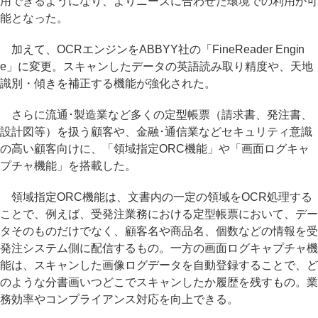
用できるようになり、よりニーズに合わせた環境での利用が可
能となった。
加えて、OCRエンジンをABBYY社の「FineReader Engin
e」に変更。スキャンしたデータの英語読み取り精度や、天地
識別・傾きを補正する機能が強化された。
さらに流通･製造業など多くの定型帳票（請求書、発注書、
設計図等）を扱う顧客や、金融･通信業などセキュリティ意識
の高い顧客向けに、「領域指定ORC機能」や「画面ログキャ
プチャ機能」を搭載した。
領域指定ORC機能は、文書内の一定の領域をOCR処理する
ことで、例えば、受発注業務における定型帳票において、デー
タそのものだけでなく、顧客名や商品名、個数などの情報を受
発注システム側に配信するもの。一方の画面ログキャプチャ機
能は、スキャンした画像ログデータを自動登録することで、ど
のような分書画いつどこでスキャンしたか履歴を残すもの。業
務効率やコンプライアンス対応を向上できる。