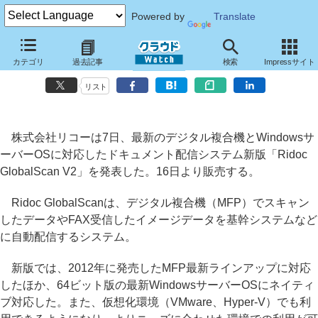
Powered by
Translate
リコー、スキャンデータを基幹システムに自動配信する「Ridoc
カテゴリ
過去記事
検索
Impressサイト
GlobalScan V2」
リスト
株式会社リコーは7日、最新のデジタル複合機とWindowsサ
ーバーOSに対応したドキュメント配信システム新版「Ridoc
GlobalScan V2」を発表した。16日より販売する。
Ridoc GlobalScanは、デジタル複合機（MFP）でスキャン
したデータやFAX受信したイメージデータを基幹システムなど
に自動配信するシステム。
新版では、2012年に発売したMFP最新ラインアップに対応
したほか、64ビット版の最新WindowsサーバーOSにネイティ
ブ対応した。また、仮想化環境（VMware、Hyper-V）でも利