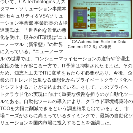
ついて、CA Technologies カス
タマー・ソリューション事業本
部 セキュリティ＆VSAソリュ
ーション事業部 事業部長の古場
達朗氏は、「世界的な景気の悪
化を受け、現在のIT環境は“ニュ
「CA Automation Suite for Data
ーノーマル（新常態）”の世界
Centers R12.6」の概要
に入っている。“ニューノーマ
ル”の世界では、コンシューマライゼーションの進行や管理生
産性の低下が起こる一方で、IT予算は抑制されたままだ。その
ため、知恵と工夫でITに変革をもたらす必要があり、今後、企
業のITトレンドは単なる仮想化からプライベートクラウド化へ
とシフトすることが見込まれている。そして、このプライベー
トクラウド化の実現に向けて重要な役割を担うのが自動化ツー
ルである。自動化ツールの導入により、クラウド環境構築時の
TCOを大幅に削減できるという調査結果も出ている」と、市
場ニーズがさらに高まっているタイミングで、最新の自動化ソ
リューションを国内市場に投入することを強調した。