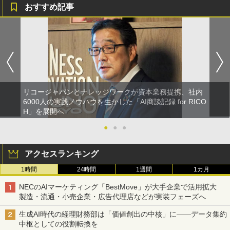
おすすめ記事
リコージャパンとナレッジワークが資本業務提携、社内
6000人の実践ノウハウを生かした「AI商談記録 for RICO
H」を展開へ
●
●
●
アクセスランキング
1時間
24時間
1週間
1カ月
NECのAIマーケティング「BestMove」が大手企業で活用拡大
製造・流通・小売企業・広告代理店などが実装フェーズへ
生成AI時代の経理財務部は「価値創出の中核」に――データ集約
中枢としての役割転換を