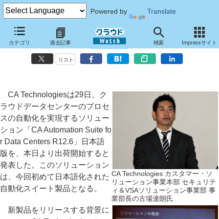
Powered by
Translate
CA Technologies、最新自動化ソリューションの日本語版を初投入
カテゴリ
過去記事
検索
Impressサイト
クラウドデータセンターの管理プロセスを容易に自動化
リスト
CA Technologiesは29日、ク
ラウドデータセンターのプロセ
スの自動化を実現するソリュー
ション「CA Automation Suite fo
r Data Centers R12.6」日本語
版を、本日より出荷開始すると
発表した。このソリューション
CA Technologies カスタマー・ソ
は、今回初めて日本語化された
リューション事業本部 セキュリテ
自動化スイート製品となる。
ィ＆VSAソリューション事業部 事
業部長の古場達朗氏
新製品をリリースする背景に