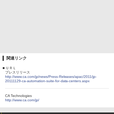
関連リンク
■
ＵＲＬ
プレスリリース
http://www.ca.com/jp/news/Press-Releases/apac/2011/jp-
20111129-ca-automation-suite-for-data-centers.aspx
CA Technologies
http://www.ca.com/jp/