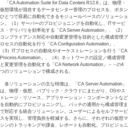
「CA Automation Suite for Data Centers R12.6」は、物理・
仮想環境が混在するデータセンター管理のプロセスを、ボタン
ひとつで容易に自動化できるモジュールベースのソリューショ
ン。（1）サーバーのプロビジョニングを自動化し、ITサービ
ス・デリバリを効率化する「CA Server Automation」、（2）
コンプライアンス対応や自動変更管理を目的とした構成管理プ
ロセスの自動化を行う「CA Configuration Automation」、
（3）ITプロセスの自動化やオーケストレーションを行う「CA
Process Automation」、（4）ネットワークの設定／構成管理
と変更管理を自動化する「CA Network Automation」－－の4
つのソリューションで構成される。
各ソリューションの主な特徴は、「CA Server Automation」
は、物理・仮想、パブリック・クラウドにまたがり、OSやス
トレージ・リソース、アプリケーション・コンポーネントなど
を自動的にプロビジョニングし、パッチの適用から構成管理ま
で対応する統合ソリューション。ユーザーによるセルフサービ
スを実現し、管理負担を軽減する。さらに、それぞれの仮想マ
シンのトラッキングや課金、レポートも自動化。プロビジョニ