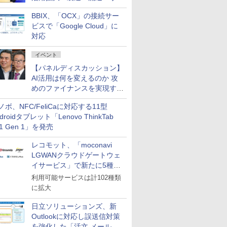
企業・広告代理店などが実装
BBIX、「OCX」の接続サー
フェーズへ
ビスで「Google Cloud」に
対応
イベント
【パネルディスカッション】
AI活用は何を変えるのか 攻
めのファイナンスを実現する
業務設計とマインドセット変
ノボ、NFC/FeliCaに対応する11型
革
droidタブレット「Lenovo ThinkTab
11 Gen 1」を発売
レコモット、「moconavi
LGWANクラウドゲートウェ
イサービス」で新たに5種類
のサービスと連携開始
利用可能サービスは計102種類
に拡大
日立ソリューションズ、新
Outlookに対応し誤送信対策
を強化した「活文 メール誤