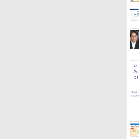
レ
An
X