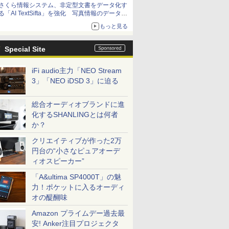
さくら情報システム、非定型文書をデータ化す
る「AI TextSifta」を強化 写真情報のデータ化
などに対応
もっと見る
Special Site
iFi audio主力「NEO Stream
3」「NEO iDSD 3」に迫る
総合オーディオブランドに進
化するSHANLINGとは何者
か？
クリエイティブが作った2万
円台の“小さなピュアオーデ
ィオスピーカー”
「A&ultima SP4000T」の魅
力！ポケットに入るオーディ
オの醍醐味
Amazon プライムデー過去最
安! Anker注目プロジェクタ