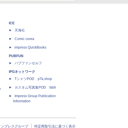
ICE
天海社
ス
Comic curea
impress QuickBooks
PUBFUN
パブファンセルフ
IPGネットワーク
TシャツPOD pTa.shop
カスタム写真集POD fabli
e
Impress Group Publication
Information
インプレスグループ
特定商取引法に基づく表示