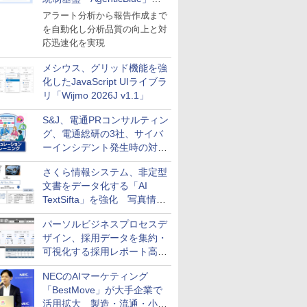
導入
アラート分析から報告作成まで
を自動化し分析品質の向上と対
応迅速化を実現
メシウス、グリッド機能を強
化したJavaScript UIライブラ
リ「Wijmo 2026J v1.1」
S&J、電通PRコンサルティン
グ、電通総研の3社、サイバ
ーインシデント発生時の対応
と危機管理広報を一体的に訓
さくら情報システム、非定型
練するプログラムを提供
文書をデータ化する「AI
TextSifta」を強化 写真情報
のデータ化などに対応
パーソルビジネスプロセスデ
ザイン、採用データを集約・
可視化する採用レポート高速
化サービスを提供
NECのAIマーケティング
「BestMove」が大手企業で
活用拡大 製造・流通・小売