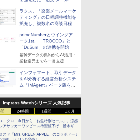
送信防止アドインサービス」
ラクス、「楽楽メールマーケ
を提供
ティング」の日程調整機能を
拡充し、複数名の商談日程調
整を効率化
primeNumberとウイングア
ーク1st、「TROCCO」と
「Dr.Sum」の連携を開始
基幹データの集約からAI活用・
業務還元までを一貫支援
インフォマート、取引データ
をAI分析する経営分析システ
ム「IMAgent」ベータ版を提
供
Impress Watchシリーズ 人気記事
時間
24時間
1週間
1カ月
ユニクロ、今日から「お盆特別セール」。涼感
シアサッカーワンピース待望値下げ、撥水ギア
ショーツは1990円に
ミスド「Mrs. GREEN APPLE」のコラボドーナ
ツ4種、いよいよ発売！