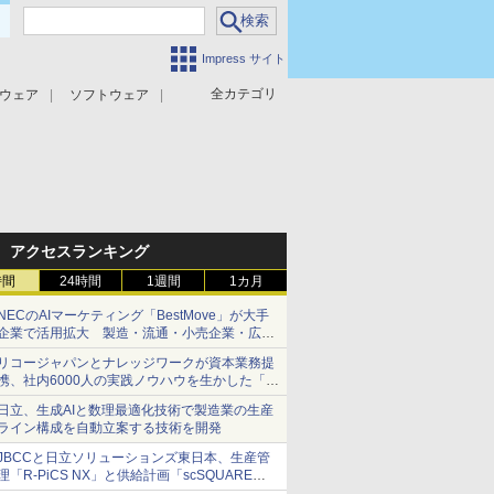
Impress サイト
全カテゴリ
ウェア
ソフトウェア
攻撃対策
マルウェア対策
アクセスランキング
時間
24時間
1週間
1カ月
NECのAIマーケティング「BestMove」が大手
企業で活用拡大 製造・流通・小売企業・広告
代理店などが実装フェーズへ
リコージャパンとナレッジワークが資本業務提
携、社内6000人の実践ノウハウを生かした「AI
商談記録 for RICOH」を展開へ
日立、生成AIと数理最適化技術で製造業の生産
ライン構成を自動立案する技術を開発
JBCCと日立ソリューションズ東日本、生産管
理「R-PiCS NX」と供給計画「scSQUARE
ISP」の連携サービスを提供開始