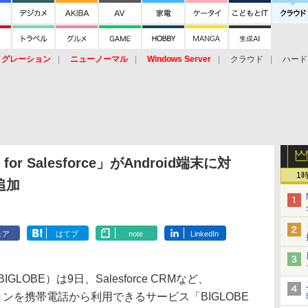
イグレーション
ニューノーマル
Windows Server
クラウド
ハード
トピック
ストレージ（HW）
オープンソース
SaaS
標的型
ント
r Salesforce」がAndroid端末に対
1
追加
ェア
はてブ
note
LinkedIn
OBE）は9日、Salesforce CRMなど、
ケーションを携帯電話から利用できるサービス「BIGLOBE