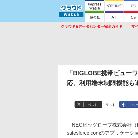
クラウド&データセンター完全ガイド
マ
サービス
セキュリティ
ネットワーク
スイッチ
ルータ
導入事例
イベ
「BIGLOBE携帯ビューワ fo
応、利用端末制限機能も
ポスト
リスト
シ
NECビッグローブ株式会社（BIGL
salesforce.comのアプリ