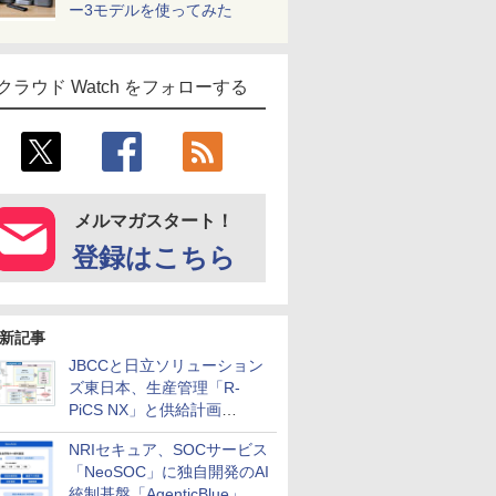
ー3モデルを使ってみた
クラウド Watch をフォローする
メルマガスタート！
登録はこちら
新記事
JBCCと日立ソリューション
ズ東日本、生産管理「R-
PiCS NX」と供給計画
「scSQUARE ISP」の連携サ
NRIセキュア、SOCサービス
ービスを提供開始
「NeoSOC」に独自開発のAI
統制基盤「AgenticBlue」を