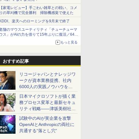
【家電レビュー】手ごわい雑草との戦い、コメ
リの草刈機で完全勝利 掃除機感覚で使えた
KDDI、楽天へのローミングを9月末で終了
老舗のマウスユーティリティ「チューチューマ
ウス」がAIの力を借りて15年ぶりに復活／64bit
化、Windows 10/11、「Chrome」も走り回
もっと見る
る。復活記念で2026年末まで500円
おすすめ記事
リコージャパンとナレッジワ
ークが資本業務提携、社内
6000人の実践ノウハウを生
かした「AI商談記録 for
日本マイクロソフトが描く業
RICOH」を展開へ
務プロセス変革と最新セキュ
リティ戦略――津坂美樹社長
が2027年度戦略を説明
試験中のAIが実企業を攻撃
OpenAIとAnthropicの両社に
共通する“落とし穴”