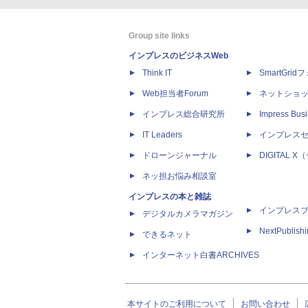
Group site links
インプレスのビジネスWeb
Think IT
SmartGri
Web担当者Forum
ネットショ
インプレス総合研究所
Impress Busi
IT Leaders
インプレス
ドローンジャーナル
DIGITAL
ネッ担お悩み相談室
インプレスの本と雑誌
インプレス
デジタルカメラマガジン
NextPublish
できるネット
インターネット白書ARCHIVES
本サイトのご利用について
お問い合わせ