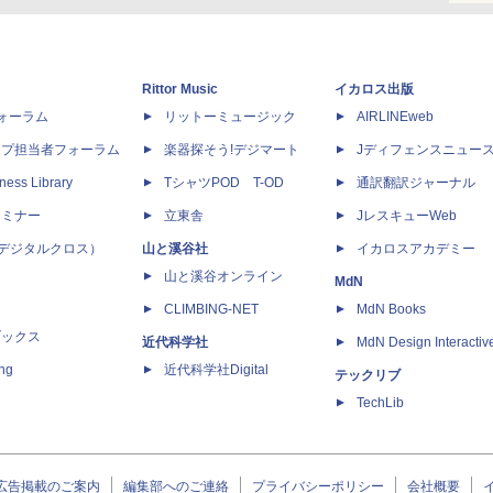
Rittor Music
イカロス出版
dフォーラム
リットーミュージック
AIRLINEweb
ップ担当者フォーラム
楽器探そう!デジマート
Jディフェンスニュー
ness Library
TシャツPOD T-OD
通訳翻訳ジャーナル
セミナー
立東舎
JレスキューWeb
 X（デジタルクロス）
山と溪谷社
イカロスアカデミー
山と溪谷オンライン
MdN
CLIMBING-NET
MdN Books
ブックス
近代科学社
MdN Design Interactiv
ing
近代科学社Digital
テックリブ
TechLib
広告掲載のご案内
編集部へのご連絡
プライバシーポリシー
会社概要