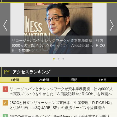
リコージャパンとナレッジワークが資本業務提携、社内
6000人の実践ノウハウを生かした「AI商談記録 for RICO
H」を展開へ
●
●
●
アクセスランキング
1時間
24時間
1週間
1カ月
リコージャパンとナレッジワークが資本業務提携、社内6000人
の実践ノウハウを生かした「AI商談記録 for RICOH」を展開へ
JBCCと日立ソリューションズ東日本、生産管理「R-PiCS NX」
と供給計画「scSQUARE ISP」の連携サービスを提供開始
NECのAIマーケティング「BestMove」が大手企業で活用拡大