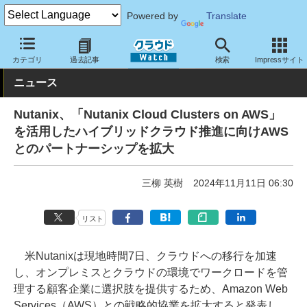
Powered by
Translate
クラウド Watch
トピック
協業・提携
カテゴリ
過去記事
検索
Impressサイト
ニュース
Nutanix、「Nutanix Cloud Clusters on AWS」
を活用したハイブリッドクラウド推進に向けAWS
とのパートナーシップを拡大
三柳 英樹
2024年11月11日 06:30
リスト
米Nutanixは現地時間7日、クラウドへの移行を加速
し、オンプレミスとクラウドの環境でワークロードを管
理する顧客企業に選択肢を提供するため、Amazon Web
Services（AWS）との戦略的協業を拡大すると発表し