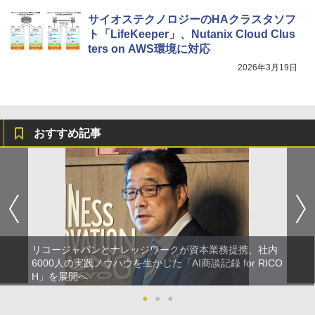
サイオステクノロジーのHAクラスタソフ
ト「LifeKeeper」、Nutanix Cloud Clus
ters on AWS環境に対応
2026年3月19日
おすすめ記事
リコージャパンとナレッジワークが資本業務提携、社内
6000人の実践ノウハウを生かした「AI商談記録 for RICO
H」を展開へ
●
●
●