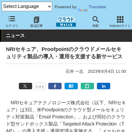
Powered by
Translate
クラウド Watch
セキュリティ
セキュリティサービス
カテゴリ
過去記事
検索
Impressサイト
ニュース
NRIセキュア、Proofpointのクラウドメールセキ
ュリティ製品の導入・運用を支援する新サービス
石井 一志
2023年8月4日 11:00
リスト
NRIセキュアテクノロジーズ株式会社（以下、NRIセキ
ュア）は3日、米Proofpointのクラウド型メールセキュリ
ティ対策製品「Email Protection」、および同社のクラウ
ド型サンドボックス製品「Targeted Attack Protection（T
AP）」の導入支援・運用管理を実施する、「メールセキ