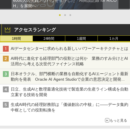
6000人の実践ノウハウを生かした「AI商談記録 for RICO
H」を展開へ
●
●
●
アクセスランキング
1時間
24時間
1週間
1カ月
AIデータセンターに求められる新しいパワーアーキテクチャとは
AI時代に進化する経理部門の役割とは何か 業務のすみ分けとAI
活用から考える次世代ファイナンス戦略
日本オラクル、部門横断の業務を自動化するAIエージェント最新
動向を発表 Oracle AI Agent Studioで企業の意思決定と開発を
加速
日立、生成AIと数理最適化技術で製造業の生産ライン構成を自動
立案する技術を開発
生成AI時代の経理財務部は「価値創出の中核」に――データ集約
中枢としての役割転換を
もっと見る