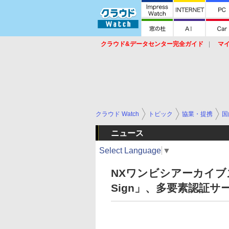
クラウド&データセンター完全ガイド
マ
サービス
セキュリティ
ネットワーク
スイッチ
ルータ
導入事例
イベ
クラウド Watch
トピック
協業・提携
国
ニュース
Select Language
▼
NXワンビシアーカイブ
Sign」、多要素認証サービ