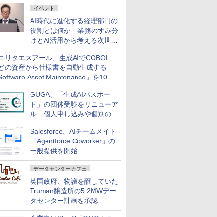
ダッシュボード画面を搭載
イベント
AI時代に進化する経理部門の
役割とは何か 業務のすみ分
けとAI活用から考える次世代
ファイナンス戦略
ニリタエスアール、生成AIでCOBOL
どの資産から仕様書を自動生成する
oftware Asset Maintenance」を10月
発売
GUGA、「生成AIパスポー
ト」の団体受験をリニューア
ル 個人申し込みや個別の支
払いなどに対応
Salesforce、AIチームメイト
「Agentforce Coworker」の
一般提供を開始
データセンターカフェ
英国政府、物議を醸していた
Truman醸造所の5.2MWデー
タセンター計画を承認