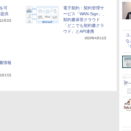
を可
電子契約・契約管理サ
」を提供
ービス「WAN-Sign」、
契約書保管クラウド
年12月2日
「どこでも契約書クラ
ウド」とAPI連携
ユ
2023年4月11日
な
「S
に
文書情報
10月17日