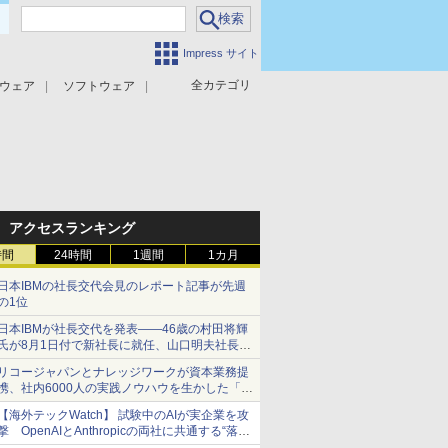
Impress サイト
全カテゴリ
ウェア
ソフトウェア
攻撃対策
マルウェア対策
アクセスランキング
時間
24時間
1週間
1カ月
日本IBMの社長交代会見のレポート記事が先週
の1位
日本IBMが社長交代を発表――46歳の村田将輝
氏が8月1日付で新社長に就任、山口明夫社長は
会長へ
リコージャパンとナレッジワークが資本業務提
携、社内6000人の実践ノウハウを生かした「AI
商談記録 for RICOH」を展開へ
【海外テックWatch】 試験中のAIが実企業を攻
撃 OpenAIとAnthropicの両社に共通する“落と
し穴”