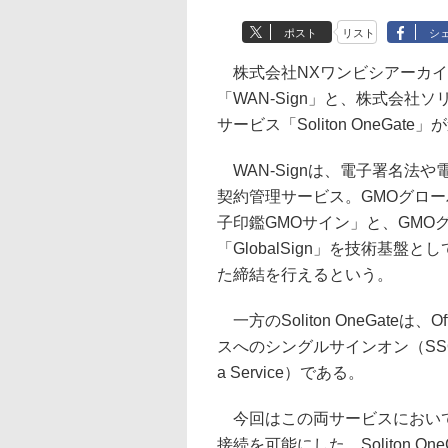
ポスト
リスト
シ
株式会社NXワンビシアーカイ
「WAN-Sign」と、株式会
サービス「Soliton OneGa
WAN-Signは、電子署名法
契約管理サービス。GMOグロ
子印鑑GMOサイン」と、GMO
「GlobalSign」を技術基
た締結を行えるという。
一方のSoliton OneGateは
スへのシングルサインオン（SSO）機
a Service）である。
今回はこの両サービスにおいて
接続を可能にした。Soliton On