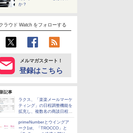
か？
クラウド Watch をフォローする
メルマガスタート！
登録はこちら
新記事
ラクス、「楽楽メールマーケ
ティング」の日程調整機能を
拡充し、複数名の商談日程調
整を効率化
primeNumberとウイングア
ーク1st、「TROCCO」と