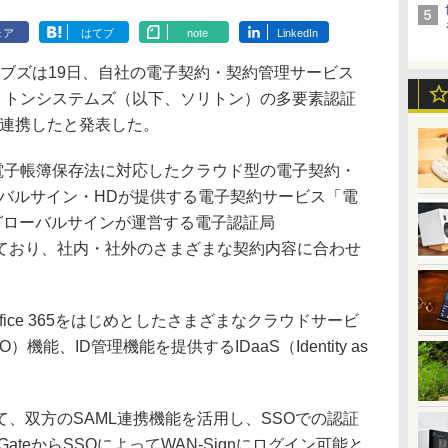
ェア
はてブ
note
LinkedIn
ブズは19日、自社の電子契約・契約管理サービス
社ソリトンシステムズ（以下、ソリトン）の多要素認証
te」が連携したと発表した。
や電子帳簿保存法に対応したクラウド型の電子契約・
ーバルサイン・HDが提供する電子契約サービス「電
グローバルサインが運営する電子認証局
盤としており、社内・社外のさまざまな契約内容に合わせ
、Office 365をはじめとしたさまざまなクラウドサービ
能、ID管理機能を提供するIDaaS（Identity as
、双方のSAML連携機能を活用し、SSOでの認証
eGateからSSOによってWAN-Signにログイン可能と