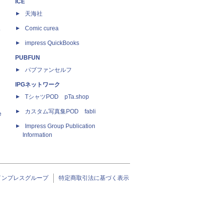
ICE
天海社
ス
Comic curea
impress QuickBooks
PUBFUN
パブファンセルフ
IPGネットワーク
TシャツPOD pTa.shop
カスタム写真集POD fabli
e
Impress Group Publication
Information
インプレスグループ
特定商取引法に基づく表示