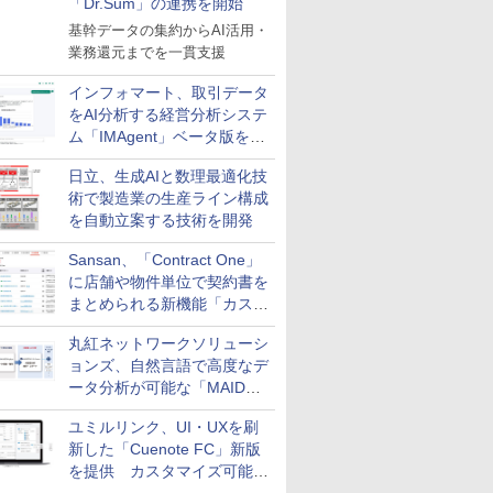
「Dr.Sum」の連携を開始
基幹データの集約からAI活用・
業務還元までを一貫支援
インフォマート、取引データ
をAI分析する経営分析システ
ム「IMAgent」ベータ版を提
供
日立、生成AIと数理最適化技
術で製造業の生産ライン構成
を自動立案する技術を開発
Sansan、「Contract One」
に店舗や物件単位で契約書を
まとめられる新機能「カスタ
ム契約ツリー」を追加
丸紅ネットワークソリューシ
ョンズ、自然言語で高度なデ
ータ分析が可能な「MAIDOA
AI ASSIST」を9月より提供
ユミルリンク、UI・UXを刷
新した「Cuenote FC」新版
を提供 カスタマイズ可能な