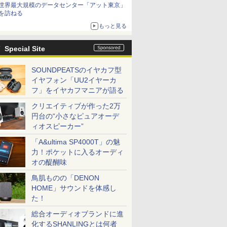
世界最大規模のデータセンター「アット東京」
を訪ねる
もっと見る
Special Site
SOUNDPEATSのイヤカフ型
イヤフォン「UU2イヤーカ
フ」をイヤカフマニアが語る
クリエイティブが作った2万
円台の“小さなピュアオーデ
ィオスピーカー”
「A&ultima SP4000T」の魅
力！ポケットに入るオーディ
オの醍醐味
鳥肌ものの「DENON
HOME」サウンドを体感し
た！
総合オーディオブランドに進
化するSHANLINGとは何者