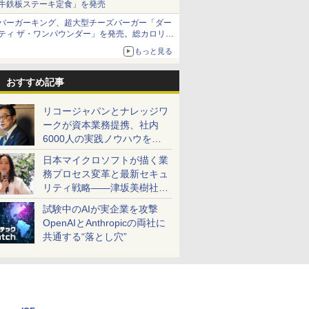
牛鉄板ステーキ定食」を発売
バーガーキング、超大型チーズバーガー「ダー
ティ ザ・ワンパウンダー」を発売。総カロリー
約1656kcal、総重量約527g！
もっと見る
おすすめ記事
リコージャパンとナレッジワ
ークが資本業務提携、社内
6000人の実践ノウハウを生
かした「AI商談記録 for
日本マイクロソフトが描く業
RICOH」を展開へ
務プロセス変革と最新セキュ
リティ戦略――津坂美樹社長
が2027年度戦略を説明
試験中のAIが実企業を攻撃
OpenAIとAnthropicの両社に
共通する“落とし穴”