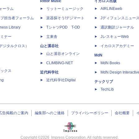
Rittor Music
イカロス出版
dフォーラム
リットーミュージック
AIRLINEweb
ップ担当者フォーラム
楽器探そう!デジマート
Jディフェンスニュー
ness Library
TシャツPOD T-OD
通訳翻訳ジャーナル
セミナー
立東舎
JレスキューWeb
 X（デジタルクロス）
山と溪谷社
イカロスアカデミー
山と溪谷オンライン
MdN
CLIMBING-NET
MdN Books
ブックス
近代科学社
MdN Design Interactiv
ing
近代科学社Digital
テックリブ
TechLib
広告掲載のご案内
編集部へのご連絡
プライバシーポリシー
会社概要
Copyright ©
2026
Impress Corporation. All rights reserved.