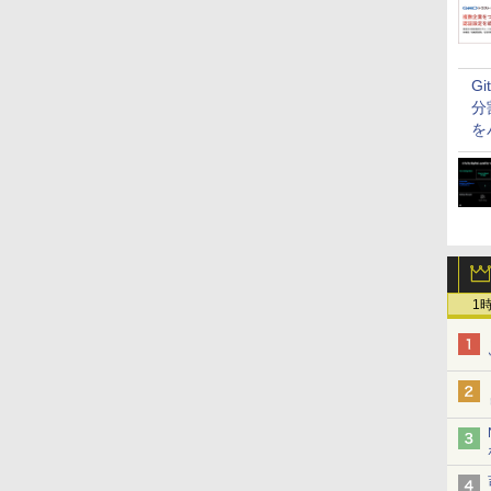
G
分
を
1