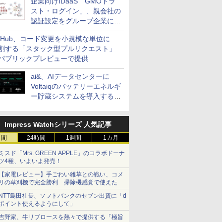
企業向けIDaaS「GMOトラ
スト・ログイン」、親会社の
認証設定をグループ企業に展
開できる新機能を提供
itHub、コード変更を小規模な単位に
割する「スタック型プルリクエスト」
パブリックプレビューで提供
ai&、AIデータセンターに
Voltaiqのバッテリーエネルギ
ー貯蔵システムを導入する計
画を発表
Impress Watchシリーズ 人気記事
時間
24時間
1週間
1カ月
ミスド「Mrs. GREEN APPLE」のコラボドーナ
ツ4種、いよいよ発売！
【家電レビュー】手ごわい雑草との戦い、コメ
リの草刈機で完全勝利 掃除機感覚で使えた
NTT島田社長、ソフトバンクのセブン出資に「d
ポイント使えるようにして」
吉野家、牛リブロースを熱々で提供する「極旨