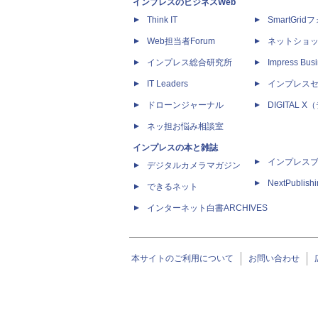
インプレスのビジネスWeb
Think IT
SmartGri
Web担当者Forum
ネットショ
インプレス総合研究所
Impress Busi
IT Leaders
インプレス
ドローンジャーナル
DIGITAL
ネッ担お悩み相談室
インプレスの本と雑誌
インプレス
デジタルカメラマガジン
NextPublish
できるネット
インターネット白書ARCHIVES
本サイトのご利用について
お問い合わせ