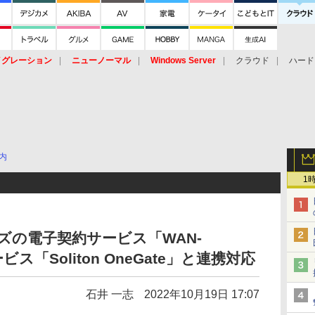
イグレーション
ニューノーマル
Windows Server
クラウド
ハード
トピック
ストレージ（HW）
オープンソース
SaaS
標的型
ント
内
1
ズの電子契約サービス「WAN-
ス「Soliton OneGate」と連携対応
石井 一志
2022年10月19日 17:07