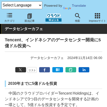
Powered by
Translate
クラウド Watch
ハード・インフラ
データセンター
カテゴリ
過去記事
検索
Impressサイト
データセンターカフェ
Tencent、インドネシアのデータセンター開発に5
億ドル投資へ
データセンターカフェ
2024年11月14日 06:00
リスト
2030年までに5億ドルを投資
中国のクラウドプロバイダーTencent Holdingsは、イ
ンドネシアで3つ目のデータセンターを開発する計画の
一環として、5億ドルを投資する予定です。