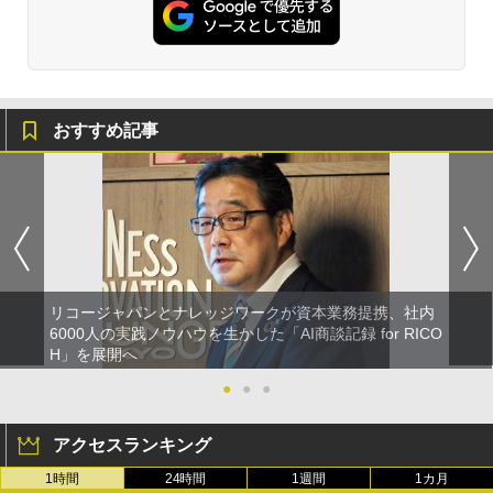
おすすめ記事
リコージャパンとナレッジワークが資本業務提携、社内
6000人の実践ノウハウを生かした「AI商談記録 for RICO
H」を展開へ
●
●
●
アクセスランキング
1時間
24時間
1週間
1カ月