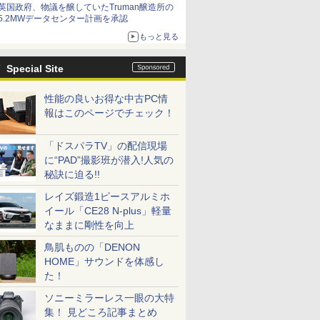
英国政府、物議を醸していたTruman醸造所の
5.2MWデータセンター計画を承認
もっと見る
Special Site
性能の良いお得な中古PC情
報はこのページでチェック！
「ドスパラTV」の配信現場
に“PAD”撮影班が潜入!人気の
秘訣に迫る!!
レイズ鍛造1ピースアルミホ
イール「CE28 N-plus」軽量
なままに剛性を向上
鳥肌ものの「DENON
HOME」サウンドを体感し
た！
ソニーミラーレス一眼の大特
集！ 見どころ記事まとめ