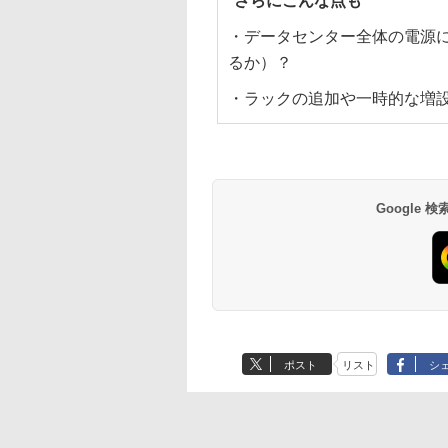
さらにこんな点も
・データセンター全体の電源
るか）？
・ラックの追加や一時的な増
Google
ポスト
リスト
シ