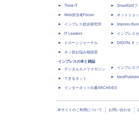
Think IT
SmartGri
Web担当者Forum
ネットショ
インプレス総合研究所
Impress Busi
IT Leaders
インプレス
ドローンジャーナル
DIGITAL
ネッ担お悩み相談室
インプレスの本と雑誌
インプレス
デジタルカメラマガジン
NextPublish
できるネット
インターネット白書ARCHIVES
本サイトのご利用について
お問い合わせ