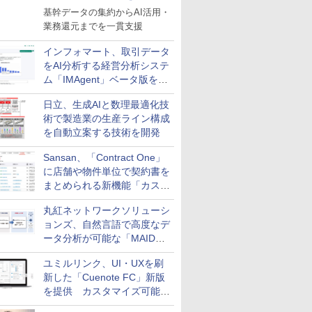
基幹データの集約からAI活用・
業務還元までを一貫支援
インフォマート、取引データ
をAI分析する経営分析システ
ム「IMAgent」ベータ版を提
供
日立、生成AIと数理最適化技
術で製造業の生産ライン構成
を自動立案する技術を開発
Sansan、「Contract One」
に店舗や物件単位で契約書を
まとめられる新機能「カスタ
ム契約ツリー」を追加
丸紅ネットワークソリューシ
ョンズ、自然言語で高度なデ
ータ分析が可能な「MAIDOA
AI ASSIST」を9月より提供
ユミルリンク、UI・UXを刷
新した「Cuenote FC」新版
を提供 カスタマイズ可能な
ダッシュボード画面を搭載