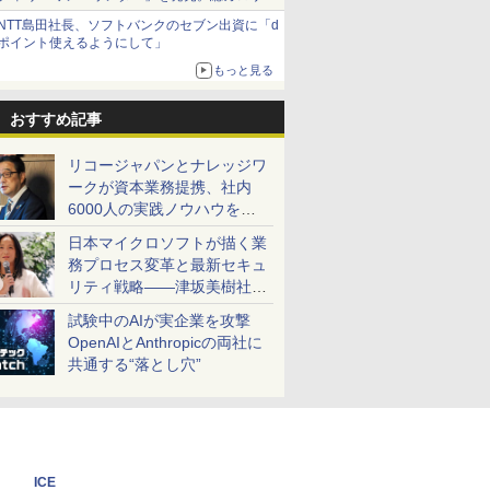
約1656kcal、総重量約527g！
NTT島田社長、ソフトバンクのセブン出資に「d
ポイント使えるようにして」
もっと見る
おすすめ記事
リコージャパンとナレッジワ
ークが資本業務提携、社内
6000人の実践ノウハウを生
かした「AI商談記録 for
日本マイクロソフトが描く業
RICOH」を展開へ
務プロセス変革と最新セキュ
リティ戦略――津坂美樹社長
が2027年度戦略を説明
試験中のAIが実企業を攻撃
OpenAIとAnthropicの両社に
共通する“落とし穴”
ICE