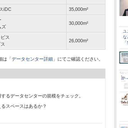
スiDC
35,000m²
ー
30,000m²
ムズ
ユ
な
ービス
26,000m²
「S
ビス
に
細は
「データセンター詳細」
にてご確認ください。
用するデータセンターの規模をチェック。
えるスペースはあるか？