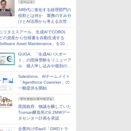
イベント
AI時代に進化する経理部門の
役割とは何か 業務のすみ分
けとAI活用から考える次世代
ファイナンス戦略
ニリタエスアール、生成AIでCOBOL
どの資産から仕様書を自動生成する
oftware Asset Maintenance」を10月
発売
GUGA、「生成AIパスポー
ト」の団体受験をリニューア
ル 個人申し込みや個別の支
払いなどに対応
Salesforce、AIチームメイト
「Agentforce Coworker」の
一般提供を開始
データセンターカフェ
英国政府、物議を醸していた
Truman醸造所の5.2MWデー
タセンター計画を承認
企業向けIDaaS「GMOトラ