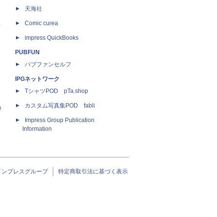
天海社
ス
Comic curea
impress QuickBooks
PUBFUN
パブファンセルフ
IPGネットワーク
TシャツPOD pTa.shop
カスタム写真集POD fabli
e
Impress Group Publication
Information
インプレスグループ
特定商取引法に基づく表示