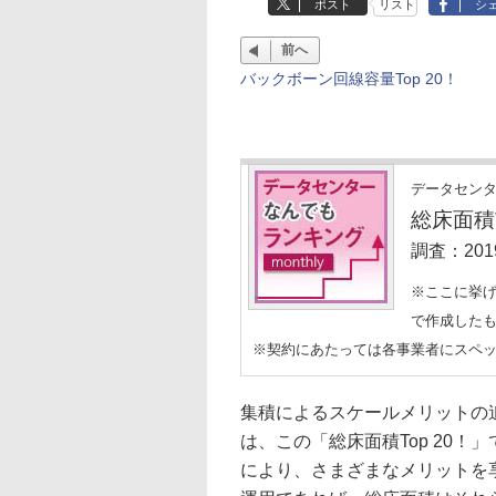
ポスト
リスト
シ
前へ
バックボーン回線容量Top 20！
データセン
総床面積T
調査：201
※ここに挙
で作成した
※契約にあたっては各事業者にスペ
集積によるスケールメリットの
は、この「総床面積Top 20
により、さまざまなメリットを