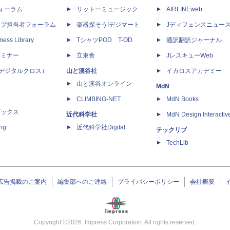
dフォーラム
リットーミュージック
AIRLINEweb
ップ担当者フォーラム
楽器探そう!デジマート
Jディフェンスニュー
ness Library
TシャツPOD T-OD
通訳翻訳ジャーナル
セミナー
立東舎
JレスキューWeb
 X（デジタルクロス）
山と溪谷社
イカロスアカデミー
山と溪谷オンライン
MdN
CLIMBING-NET
MdN Books
ブックス
近代科学社
MdN Design Interactiv
ing
近代科学社Digital
テックリブ
TechLib
広告掲載のご案内
編集部へのご連絡
プライバシーポリシー
会社概要
Copyright ©
2026
Impress Corporation. All rights reserved.