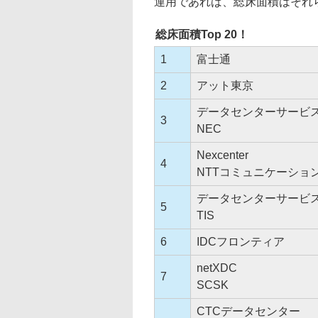
運用であれば、総床面積はそれ
総床面積Top 20！
1
富士通
2
アット東京
データセンターサービ
3
NEC
Nexcenter
4
NTTコミュニケーショ
データセンターサービ
5
TIS
6
IDCフロンティア
netXDC
7
SCSK
CTCデータセンター