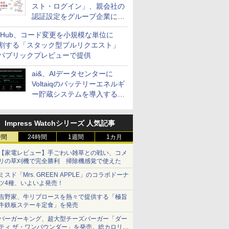
スト・ログイン」、親会社の
認証設定をグループ企業に展
開できる新機能を提供
itHub、コード変更を小規模な単位に
割する「スタック型プルリクエスト」
パブリックプレビューで提供
ai&、AIデータセンターに
Voltaiqのバッテリーエネルギ
ー貯蔵システムを導入する計
画を発表
Impress Watchシリーズ 人気記事
時間
24時間
1週間
1カ月
【家電レビュー】手ごわい雑草との戦い、コメ
リの草刈機で完全勝利 掃除機感覚で使えた
ミスド「Mrs. GREEN APPLE」のコラボドーナ
ツ4種、いよいよ発売！
吉野家、牛リブロースを熱々で提供する「極旨
牛鉄板ステーキ定食」を発売
バーガーキング、超大型チーズバーガー「ダー
ティ ザ・ワンパウンダー」を発売。総カロリー