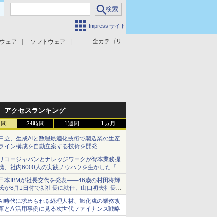
Impress サイト
全カテゴリ
ウェア
ソフトウェア
攻撃対策
マルウェア対策
アクセスランキング
時間
24時間
1週間
1カ月
日立、生成AIと数理最適化技術で製造業の生産
ライン構成を自動立案する技術を開発
リコージャパンとナレッジワークが資本業務提
携、社内6000人の実践ノウハウを生かした「AI
商談記録 for RICOH」を展開へ
日本IBMが社長交代を発表――46歳の村田将輝
氏が8月1日付で新社長に就任、山口明夫社長は
会長へ
AI時代に求められる経理人材、旭化成の業務改
革とAI活用事例に見る次世代ファイナンス戦略