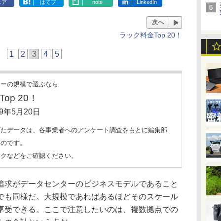
ェア
はてブ
note
LinkedIn
次へ
ラック料金Top 20！
1
2
3
4
5
ターの規模で選ぶなら
op 20！
9年5月20日
げたデータは、各事業者へのアンケート調査をもとに編集部
ものです。
ックなどをご確認ください。
追求がデータセンターのビジネスモデルであること
！」でも同様だ。大規模であればあるほどそのスケール
享受できる。ここで注意したいのは、複数拠点での