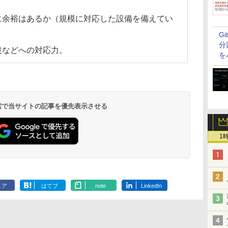
に余裕はあるか（規模に対応した設備を備えてい
G
分
設などへの対応力。
を
 検索で当サイトの記事を優先表示させる
1
ェア
はてブ
note
LinkedIn