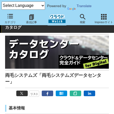
Powered by
Translate
クラウド&データセンター完全ガイド：データセンター
カテゴリ
過去記事
検索
Impressサイト
カタログ
両毛システムズ「両毛システムズデータセンタ
ー」
リスト
基本情報