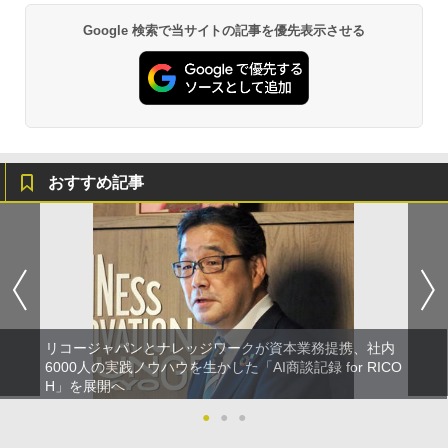
Google 検索で当サイトの記事を優先表示させる
おすすめ記事
リコージャパンとナレッジワークが資本業務提携、社内
6000人の実践ノウハウを生かした「AI商談記録 for RICO
H」を展開へ
●
●
●