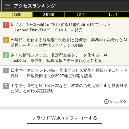
アクセスランキング
1時間
24時間
1週間
1カ月
レノボ、NFC/FeliCaに対応する11型Androidタブレット
「Lenovo ThinkTab X11 Gen 1」を発売
AI時代に進化する経理部門の役割とは何か 業務のすみ分けとAI
活用から考える次世代ファイナンス戦略
さくら情報システム、非定型文書をデータ化する「AI
TextSifta」を強化 写真情報のデータ化などに対応
日本マイクロソフトが描く業務プロセス変革と最新セキュリティ
戦略――津坂美樹社長が2027年度戦略を説明
山梨県小菅村とNTT東日本など、林業の労働災害抑止と獣害対策
に関するIoTの実証実験
もっと見る
クラウド Watch をフォローする