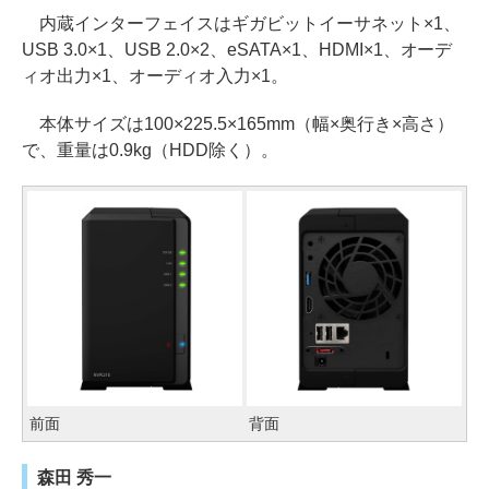
内蔵インターフェイスはギガビットイーサネット×1、
USB 3.0×1、USB 2.0×2、eSATA×1、HDMI×1、オーデ
ィオ出力×1、オーディオ入力×1。
本体サイズは100×225.5×165mm（幅×奥行き×高さ）
で、重量は0.9kg（HDD除く）。
前面
背面
森田 秀一