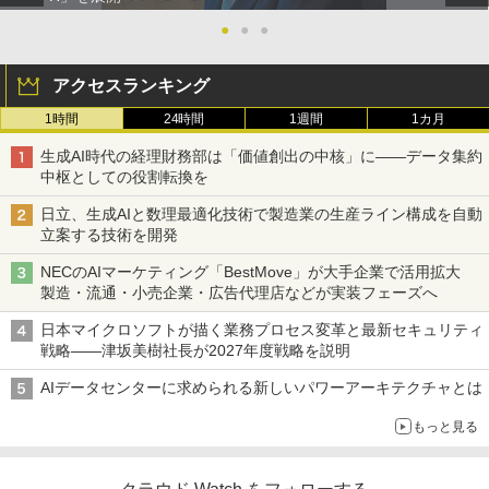
●
●
●
アクセスランキング
1時間
24時間
1週間
1カ月
生成AI時代の経理財務部は「価値創出の中核」に――データ集約
中枢としての役割転換を
日立、生成AIと数理最適化技術で製造業の生産ライン構成を自動
立案する技術を開発
NECのAIマーケティング「BestMove」が大手企業で活用拡大
製造・流通・小売企業・広告代理店などが実装フェーズへ
日本マイクロソフトが描く業務プロセス変革と最新セキュリティ
戦略――津坂美樹社長が2027年度戦略を説明
AIデータセンターに求められる新しいパワーアーキテクチャとは
もっと見る