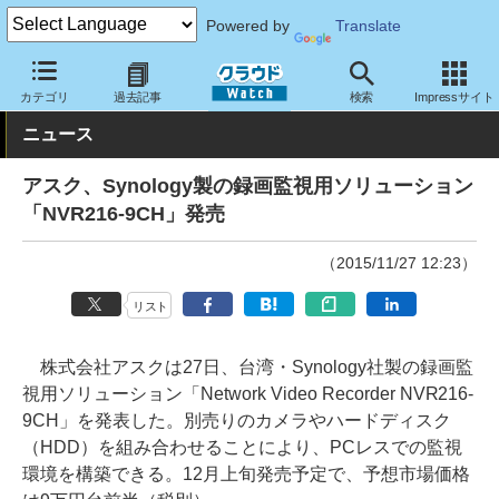
Powered by
Translate
クラウド Watch
ハード・インフラ
ハードウェア
アプライアン
カテゴリ
過去記事
検索
Impressサイト
ニュース
アスク、Synology製の録画監視用ソリューション
「NVR216-9CH」発売
（2015/11/27 12:23）
リスト
株式会社アスクは27日、台湾・Synology社製の録画監
視用ソリューション「Network Video Recorder NVR216-
9CH」を発表した。別売りのカメラやハードディスク
（HDD）を組み合わせることにより、PCレスでの監視
環境を構築できる。12月上旬発売予定で、予想市場価格