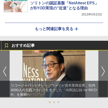
ソリトンの認証基盤「NetAttest EPS」
がBYOD実現の“近道”となる理由
2013年5月22日
もっと関連記事を見る
おすすめ記事
リコージャパンとナレッジワークが資本業務提携、社内
6000人の実践ノウハウを生かした「AI商談記録 for RICO
H」を展開へ
●
●
●