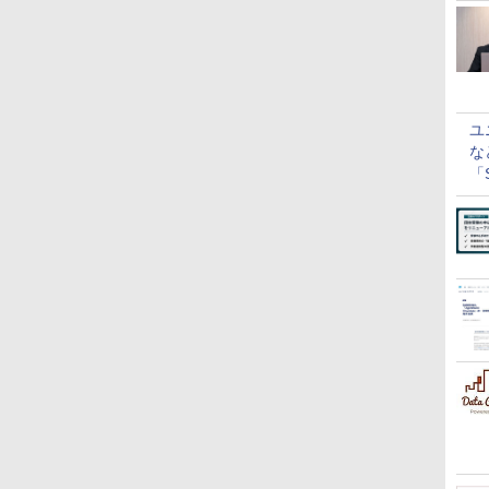
ユ
な
「S
に