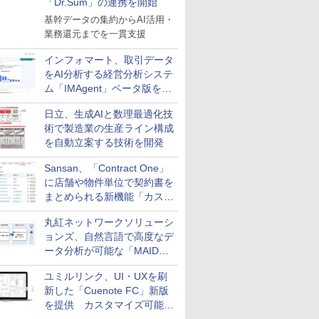
「Dr.Sum」の連携を開始
基幹データの集約からAI活用・
業務還元までを一貫支援
インフォマート、取引データ
をAI分析する経営分析システ
ム「IMAgent」ベータ版を提
供
日立、生成AIと数理最適化技
術で製造業の生産ライン構成
を自動立案する技術を開発
Sansan、「Contract One」
に店舗や物件単位で契約書を
まとめられる新機能「カスタ
ム契約ツリー」を追加
丸紅ネットワークソリューシ
ョンズ、自然言語で高度なデ
ータ分析が可能な「MAIDOA
AI ASSIST」を9月より提供
ユミルリンク、UI・UXを刷
新した「Cuenote FC」新版
を提供 カスタマイズ可能な