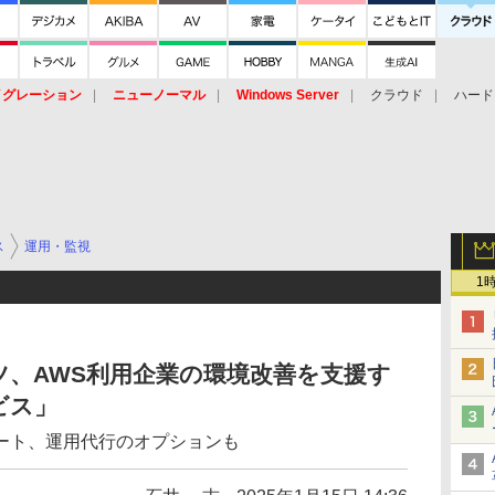
イグレーション
ニューノーマル
Windows Server
クラウド
ハード
トピック
ストレージ（HW）
オープンソース
SaaS
標的型
ント
ス
運用・監視
1
、AWS利用企業の環境改善を支援す
ビス」
ート、運用代行のオプションも