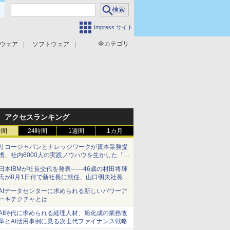
Impress サイト
全カテゴリ
ウェア
ソフトウェア
攻撃対策
マルウェア対策
アクセスランキング
時間
24時間
1週間
1カ月
リコージャパンとナレッジワークが資本業務提
携、社内6000人の実践ノウハウを生かした「AI
商談記録 for RICOH」を展開へ
日本IBMが社長交代を発表――46歳の村田将輝
氏が8月1日付で新社長に就任、山口明夫社長は
会長へ
AIデータセンターに求められる新しいパワーア
ーキテクチャとは
AI時代に求められる経理人材、旭化成の業務改
革とAI活用事例に見る次世代ファイナンス戦略