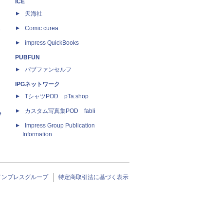
ICE
天海社
ス
Comic curea
impress QuickBooks
PUBFUN
パブファンセルフ
IPGネットワーク
TシャツPOD pTa.shop
カスタム写真集POD fabli
e
Impress Group Publication
Information
インプレスグループ
特定商取引法に基づく表示