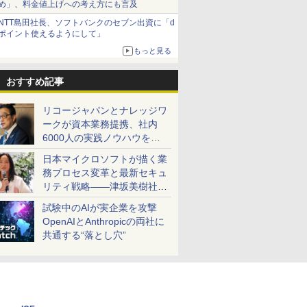
め」、料金値上げへの考え方にも言及
NTT島田社長、ソフトバンクのセブン出資に「d
ポイント使えるようにして」
もっと見る
おすすめ記事
リコージャパンとナレッジワ
ークが資本業務提携、社内
6000人の実践ノウハウを生
かした「AI商談記録 for
日本マイクロソフトが描く業
RICOH」を展開へ
務プロセス変革と最新セキュ
リティ戦略――津坂美樹社長
が2027年度戦略を説明
試験中のAIが実企業を攻撃
OpenAIとAnthropicの両社に
共通する“落とし穴”