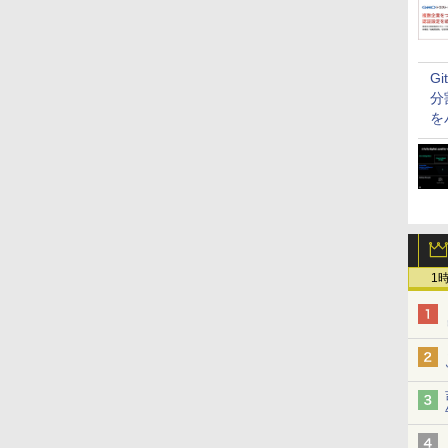
G
分
を
1