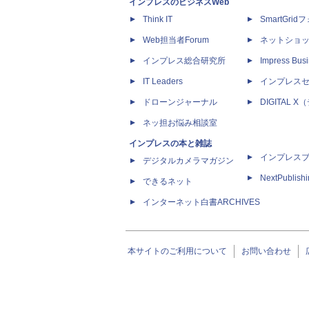
インプレスのビジネスWeb
Think IT
SmartGri
Web担当者Forum
ネットショ
インプレス総合研究所
Impress Busi
IT Leaders
インプレス
ドローンジャーナル
DIGITAL
ネッ担お悩み相談室
インプレスの本と雑誌
インプレス
デジタルカメラマガジン
NextPublish
できるネット
インターネット白書ARCHIVES
本サイトのご利用について
お問い合わせ