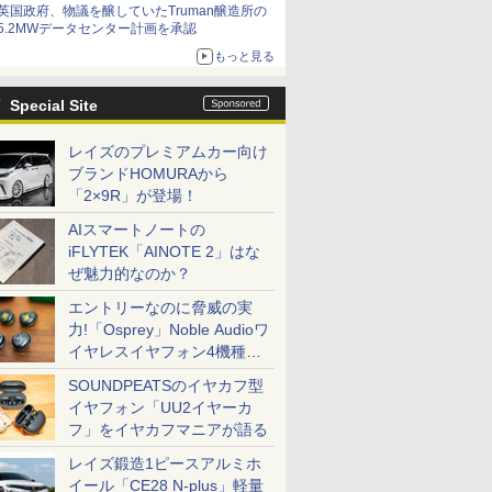
英国政府、物議を醸していたTruman醸造所の
5.2MWデータセンター計画を承認
もっと見る
Special Site
レイズのプレミアムカー向け
ブランドHOMURAから
「2×9R」が登場！
AIスマートノートの
iFLYTEK「AINOTE 2」はな
ぜ魅力的なのか？
エントリーなのに脅威の実
力!「Osprey」Noble Audioワ
イヤレスイヤフォン4機種を
一気に聴く
SOUNDPEATSのイヤカフ型
イヤフォン「UU2イヤーカ
フ」をイヤカフマニアが語る
レイズ鍛造1ピースアルミホ
イール「CE28 N-plus」軽量