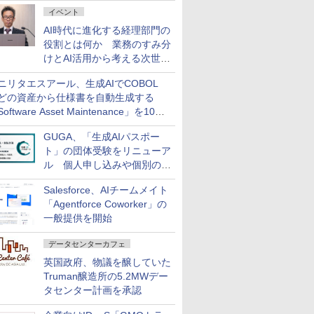
ダッシュボード画面を搭載
イベント
AI時代に進化する経理部門の
役割とは何か 業務のすみ分
けとAI活用から考える次世代
ファイナンス戦略
ニリタエスアール、生成AIでCOBOL
どの資産から仕様書を自動生成する
oftware Asset Maintenance」を10月
発売
GUGA、「生成AIパスポー
ト」の団体受験をリニューア
ル 個人申し込みや個別の支
払いなどに対応
Salesforce、AIチームメイト
「Agentforce Coworker」の
一般提供を開始
データセンターカフェ
英国政府、物議を醸していた
Truman醸造所の5.2MWデー
タセンター計画を承認