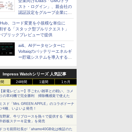
企業向けIDaaS「GMOトラ
スト・ログイン」、親会社の
認証設定をグループ企業に展
開できる新機能を提供
itHub、コード変更を小規模な単位に
割する「スタック型プルリクエスト」
パブリックプレビューで提供
ai&、AIデータセンターに
Voltaiqのバッテリーエネルギ
ー貯蔵システムを導入する計
画を発表
Impress Watchシリーズ 人気記事
時間
24時間
1週間
1カ月
【家電レビュー】手ごわい雑草との戦い、コメ
リの草刈機で完全勝利 掃除機感覚で使えた
ミスド「Mrs. GREEN APPLE」のコラボドーナ
ツ4種、いよいよ発売！
吉野家、牛リブロースを熱々で提供する「極旨
牛鉄板ステーキ定食」を発売
ドコモ前田社長が「ahamo40GB化は検証のた