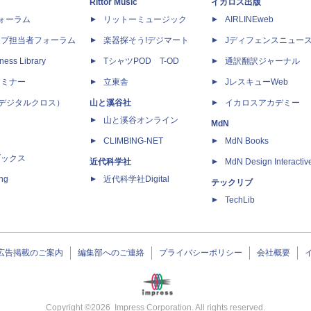
Rittor Music
イカロス出版
dフォーラム
リットーミュージック
AIRLINEweb
ップ担当者フォーラム
楽器探そう!デジマート
Jディフェンスニュー
ness Library
TシャツPOD T-OD
通訳翻訳ジャーナル
セミナー
立東舎
JレスキューWeb
 X（デジタルクロス）
山と溪谷社
イカロスアカデミー
山と溪谷オンライン
MdN
CLIMBING-NET
MdN Books
ブックス
近代科学社
MdN Design Interactiv
ing
近代科学社Digital
テックリブ
TechLib
広告掲載のご案内
編集部へのご連絡
プライバシーポリシー
会社概要
Copyright ©
2026
Impress Corporation. All rights reserved.