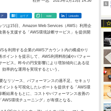
石井 一志
2025年1月15日 14:36
ェア
はてブ
note
LinkedIn
日、Amazon Web Services（AWS）利用企
改善を支援する「AWS環境診断サービス」を提供開
WSを利用する企業のAWSアカウント内の構成やリ
善ポイントを提示して、AWS利用料削減やパフォー
サービス。昨今の円安影響により増加傾向にある従
、効率的な運用を実現するという。
要なリソース、パフォーマンスの過不足、セキュリ
ポイントを可視化したレポートを提供する「AWS環
診断結果をもとに、コストやパフォーマンス改善の
「AWS環境チューニング」が有償となる。