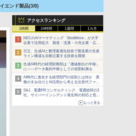
ハイエンド製品
(3/8)
アクセスランキング
1時間
24時間
1週間
1カ月
NECのAIマーケティング「BestMove」が大手
企業で活用拡大 製造・流通・小売企業・広告
代理店などが実装フェーズへ
日立、生成AIと数理最適化技術で製造業の生産
ライン構成を自動立案する技術を開発
生成AI時代の経理財務部は「価値創出の中核」
に――データ集約中枢としての役割転換を
AI時代に進化する経理部門の役割とは何か 業
務のすみ分けとAI活用から考える次世代ファイ
ナンス戦略
S&J、電通PRコンサルティング、電通総研の3
社、サイバーインシデント発生時の対応と危機
管理広報を一体的に訓練するプログラムを提供
もっと見る