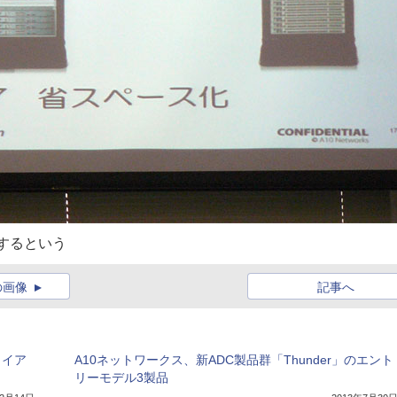
するという
の画像
記事へ
ライア
A10ネットワークス、新ADC製品群「Thunder」のエント
リーモデル3製品