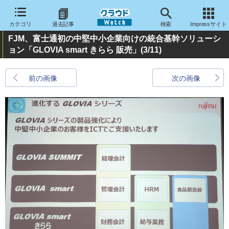
カテゴリ
過去記事
検索
Impressサイト
FJM、富士通初の中堅中小企業向けの統合基幹ソリューシ
ョン「GLOVIA smart きらら 販売」
(3/11)
前の画像
次の画像