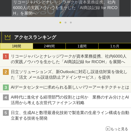
リコージャパンとナレッジワークが資本業務提携、社内
6000人の実践ノウハウを生かした「AI商談記録 for RICO
H」を展開へ
●
●
●
アクセスランキング
1時間
24時間
1週間
1カ月
リコージャパンとナレッジワークが資本業務提携、社内6000人
の実践ノウハウを生かした「AI商談記録 for RICOH」を展開へ
日立ソリューションズ、新Outlookに対応し誤送信対策を強化し
た「活文 メール誤送信防止アドインサービス」を提供
AIデータセンターに求められる新しいパワーアーキテクチャとは
AI時代に進化する経理部門の役割とは何か 業務のすみ分けとAI
活用から考える次世代ファイナンス戦略
日立、生成AIと数理最適化技術で製造業の生産ライン構成を自動
立案する技術を開発
もっと見る