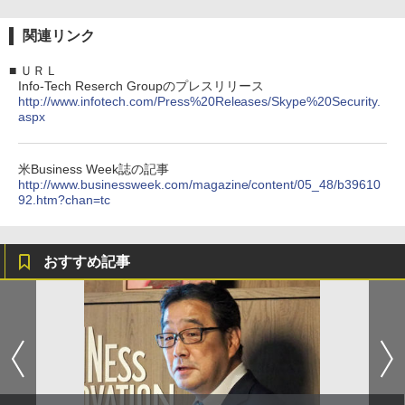
関連リンク
■
ＵＲＬ
Info-Tech Reserch Groupのプレスリリース
http://www.infotech.com/Press%20Releases/Skype%20Security.
aspx
米Business Week誌の記事
http://www.businessweek.com/magazine/content/05_48/b39610
92.htm?chan=tc
おすすめ記事