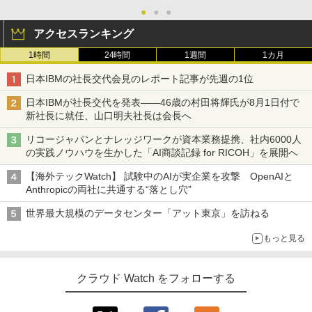
●
●
●
アクセスランキング
1時間
24時間
1週間
1カ月
日本IBMの社長交代会見のレポート記事が先週の1位
日本IBMが社長交代を発表――46歳の村田将輝氏が8月1日付で
新社長に就任、山口明夫社長は会長へ
リコージャパンとナレッジワークが資本業務提携、社内6000人
の実践ノウハウを生かした「AI商談記録 for RICOH」を展開へ
【海外テックWatch】 試験中のAIが実企業を攻撃 OpenAIと
Anthropicの両社に共通する“落とし穴”
世界最大規模のデータセンター「アット東京」を訪ねる
もっと見る
クラウド Watch をフォローする