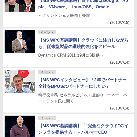
【MS WPC基調講演】目下の敵はGoogle、Ap
ple、VMware、Linux/OSS、Oracle
～クリントン元大統領も登壇
(2010/7/15)
イベント
【MS WPC基調講演】クラウドに注力しながら
も、従来型製品の継続的強化をアピール
Dynamics CRM 2011は9月にβ提供へ
(2010/7/14)
イベント
【MS WPCインタビュー】「2年でパートナー
全社をBPOSのパートナーにしたい」
執行役常務 ゼネラルビジネス担当のローネー・バ
ートランド氏に聞く
(2010/7/14)
イベント
【MS WPC基調講演】「“完全なクラウド”のイ
ンフラを提供する」－バルマーCEO