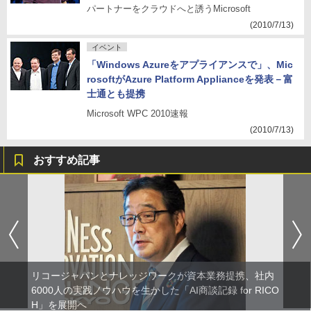
パートナーをクラウドへと誘うMicrosoft
(2010/7/13)
イベント
「Windows Azureをアプライアンスで」、Mic
rosoftがAzure Platform Applianceを発表－富
士通とも提携
Microsoft WPC 2010速報
(2010/7/13)
おすすめ記事
リコージャパンとナレッジワークが資本業務提携、社内
6000人の実践ノウハウを生かした「AI商談記録 for RICO
H」を展開へ