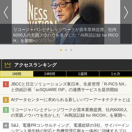
リコージャパンとナレッジワークが資本業務提携、社内
6000人の実践ノウハウを生かした「AI商談記録 for RICO
H」を展開へ
●
●
●
アクセスランキング
1時間
24時間
1週間
1カ月
JBCCと日立ソリューションズ東日本、生産管理「R-PiCS NX」
と供給計画「scSQUARE ISP」の連携サービスを提供開始
AIデータセンターに求められる新しいパワーアーキテクチャとは
リコージャパンとナレッジワークが資本業務提携、社内6000人
の実践ノウハウを生かした「AI商談記録 for RICOH」を展開へ
S&J、電通PRコンサルティング、電通総研の3社、サイバーイン
シデント発生時の対応と危機管理広報を一体的に訓練するプログ