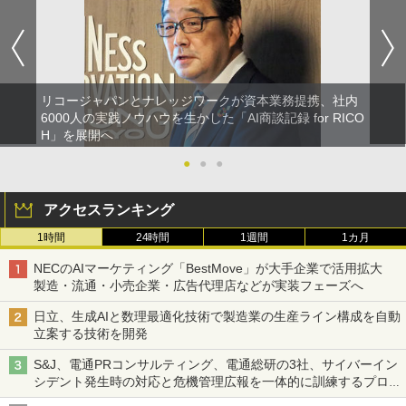
リコージャパンとナレッジワークが資本業務提携、社内
6000人の実践ノウハウを生かした「AI商談記録 for RICO
H」を展開へ
●
●
●
アクセスランキング
1時間
24時間
1週間
1カ月
NECのAIマーケティング「BestMove」が大手企業で活用拡大
製造・流通・小売企業・広告代理店などが実装フェーズへ
日立、生成AIと数理最適化技術で製造業の生産ライン構成を自動
立案する技術を開発
S&J、電通PRコンサルティング、電通総研の3社、サイバーイン
シデント発生時の対応と危機管理広報を一体的に訓練するプログ
ラムを提供