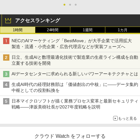
●
●
●
アクセスランキング
1時間
24時間
1週間
1カ月
NECのAIマーケティング「BestMove」が大手企業で活用拡大
製造・流通・小売企業・広告代理店などが実装フェーズへ
日立、生成AIと数理最適化技術で製造業の生産ライン構成を自動
立案する技術を開発
AIデータセンターに求められる新しいパワーアーキテクチャとは
生成AI時代の経理財務部は「価値創出の中核」に――データ集約
中枢としての役割転換を
日本マイクロソフトが描く業務プロセス変革と最新セキュリティ
戦略――津坂美樹社長が2027年度戦略を説明
もっと見る
クラウド Watch をフォローする