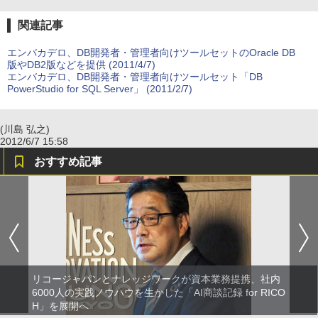
関連記事
エンバカデロ、DB開発者・管理者向けツールセットのOracle DB
版やDB2版などを提供 (2011/4/7)
エンバカデロ、DB開発者・管理者向けツールセット「DB
PowerStudio for SQL Server」 (2011/2/7)
(川島 弘之)
2012/6/7 15:58
おすすめ記事
リコージャパンとナレッジワークが資本業務提携、社内
6000人の実践ノウハウを生かした「AI商談記録 for RICO
H」を展開へ